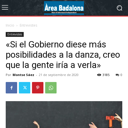
Inicio
Entrevistes
Entrevistes
«Si el Gobierno diese más
posibilidades a la danza, creo
que la gente iría a verla»
Por
Montse Sáez
-
21 de septiembre de 2020
3185
0