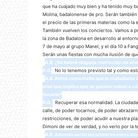
que ha cuajado muy bien y ha tenido muy 
Molina, badalonense de pro. Serán también u
el precio de las primeras materias como la e
También vuelven los conciertos. Vamos a p
la zona de Badalona en desarrollo al entor
7 de mayo al grupo Manel, y el día 10 a Fang
Serán unas fiestas con mucha ilusión de que 
A.B. ¿No habrá ninguna restricción de afor
R.G.
No lo tenemos previsto tal y como está
A.B. Antes comentaba que la ciudadanía 
cree que implica que se puedan volver a c
hacerlo?
R.G.
Recuperar esa normalidad. La ciudadaní
calle, de poder tocarnos, de poder abrazarnos
restricciones, de poder acudir a nuestra plaz
Dimoni de ver de verdad, y no verlo por la 
A.B. Además serán las primeras como alc