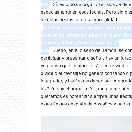
R.G.
Sí, es todo un orgullo ser alcalde de 
especialmente en esas fechas. Pero simplem
de estas fiestas con total normalidad.
A.B. Nos hablaba del sentido reivindicativ
abusiva del precio de la luz. Hay quien pie
altavoz político. ¿Cuál es su postura?
R.G.
Bueno, en el diseño del Dimoni se co
participar y presentar diseño y hay un jura
yo pienso que siempre está bien reivindicar
divide o el mensaje no genera consenso o p
integrador, y las fiestas deben ser integrad
luz? Yo soy el primero. Así, me parece bien
queremos es potenciar siempre unas fiestas
estas fiestas después de dos años y podamo