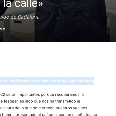
 la calle»
calde de Badalona
0
de las Fiestas patronales de Mayo que Badalona
022 serán importantes porque recuperamos la
 festejar, es algo que nos ha transmitido la
la altura de lo que se merecen nuestros vecinos
 hemos presentado el pañuelo, con un diseño tejano