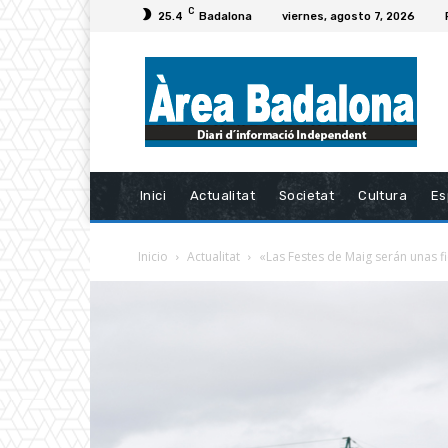
C
25.4
Badalona
viernes, agosto 7, 2026
Inici
Actualitat
Societat
Cultura
Es
Inicio
Actualitat
«Las Festes de Maig serán unas fi