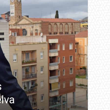
s
elva