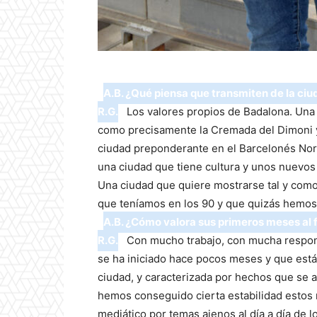
A.B. ¿Qué piensa que transmiten de la ci
R.G.
Los valores propios de Badalona. Una 
como precisamente la Cremada del Dimoni 
ciudad preponderante en el Barcelonés Nord
una ciudad que tiene cultura y unos nuevos
Una ciudad que quiere mostrarse tal y como
que teníamos en los 90 y que quizás hemos
A.B. ¿Cómo valora sus primeros meses al f
R.G.
Con mucho trabajo, con mucha respons
se ha iniciado hace pocos meses y que está
ciudad, y caracterizada por hechos que se a
hemos conseguido cierta estabilidad estos 
mediático por temas ajenos al día a día de 