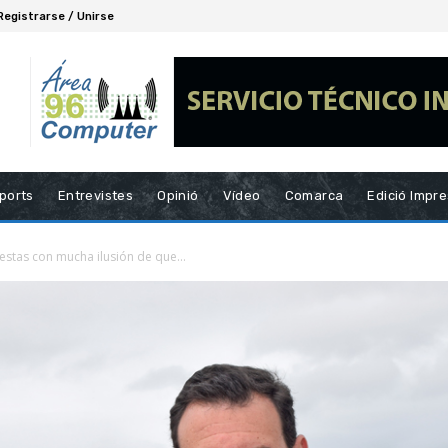
Registrarse / Unirse
ports
Entrevistes
Opinió
Vídeo
Comarca
Edició Impr
estas con mucha ilusión de que...