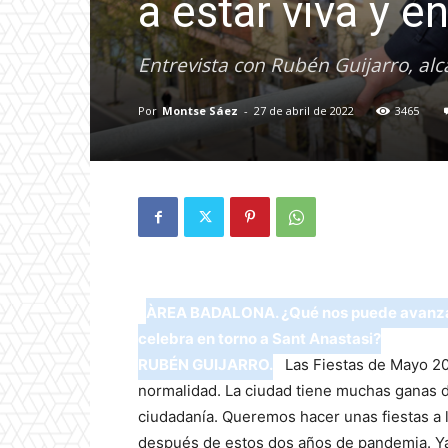
a estar viva y en
Entrevista con Rubén Guijarro, al
Por
Montse Sáez
-
27 de abril de 2022
3465
ÀREA BADALONA. ¿Qué nos puede avanzar 
celebra en torno a Sant Anastasi?
RUBÉN GUIJARRO.
Las Fiestas de Mayo 2
normalidad. La ciudad tiene muchas ganas de
ciudadanía. Queremos hacer unas fiestas a 
después de estos dos años de pandemia. Ya