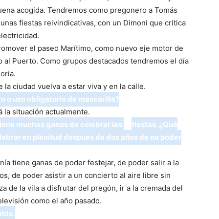
buena acogida. Tendremos como pregonero a Tomás
nas fiestas reivindicativas, con un Dimoni que critica
lectricidad.
romover el paseo Marítimo, como nuevo eje motor de
no al Puerto. Como grupos destacados tendremos el día
oria.
la ciudad vuelva a estar viva y en la calle.
o o uso obligatorio de mascarilla?
 la situación actualmente.
tiene muchas ganas de celebrar las
fiestas. ¿Qué
elebrar en plenitud después de dos años de no poder
a tiene ganas de poder festejar, de poder salir a la
, de poder asistir a un concierto al aire libre sin
a de la vila a disfrutar del pregón, ir a la cremada del
televisión como el año pasado.
alde.