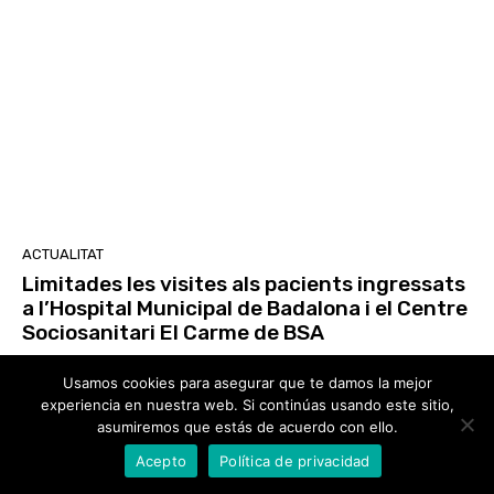
ACTUALITAT
Limitades les visites als pacients ingressats
a l’Hospital Municipal de Badalona i el Centre
Sociosanitari El Carme de BSA
Redacció
-
22 De Julio De 2021
Usamos cookies para asegurar que te damos la mejor
experiencia en nuestra web. Si continúas usando este sitio,
asumiremos que estás de acuerdo con ello.
458
459
460
Acepto
Política de privacidad