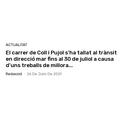
30 Encuentro de Coros por Villancicos de la
Hermandad Nuestra Señora del Rocío Los
Romeros
02:44
30 Encuentro de Coros por Villancicos de la
Hermandad Nuestra Señora del Rocío Los
Romeros
00:56
Entrevista Rubèn Arenas. Esquerra
Republicana de Catalunya
23:18
ACTUALITAT
El carrer de Coll i Pujol s’ha tallat al trànsit
en direcció mar fins al 30 de juliol a causa
d’uns treballs de millora...
Redacció
-
26 De Julio De 2021