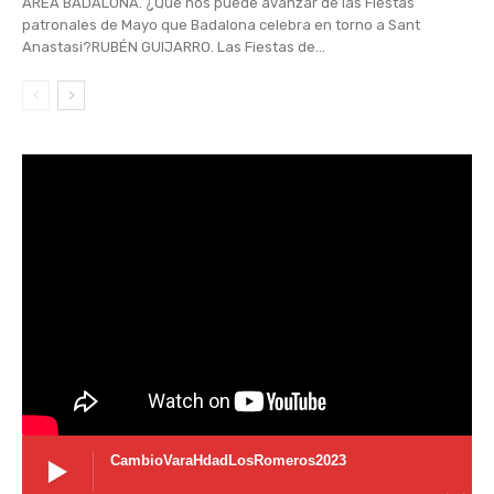
ÀREA BADALONA. ¿Qué nos puede avanzar de las Fiestas
patronales de Mayo que Badalona celebra en torno a Sant
Anastasi?RUBÉN GUIJARRO. Las Fiestas de...
CambioVaraHdadLosRomeros2023