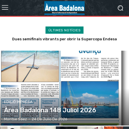
ÚLTIMES NOTÍCIES
Dues semifinals vibrants per obrir la Supercopa Endesa
El Servei de Medicina Interna de l’Hospital Municipal de
Badalona obté l’Acreditació d’Excel·lència de la SEMI per la
Badalona 2026
seva UMIPIC
EDICIÓ IMPRESA
Àrea Badalona 148 Juliol 2026
Montse Sáez
-
24 De Julio De 2026