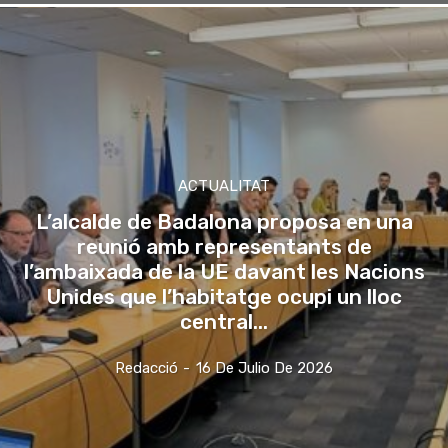
ACTUALITAT
L’alcalde de Badalona proposa en una
reunió amb representants de
l’ambaixada de la UE davant les Nacions
Unides que l’habitatge ocupi un lloc
central...
Redacció
-
16 De Julio De 2026