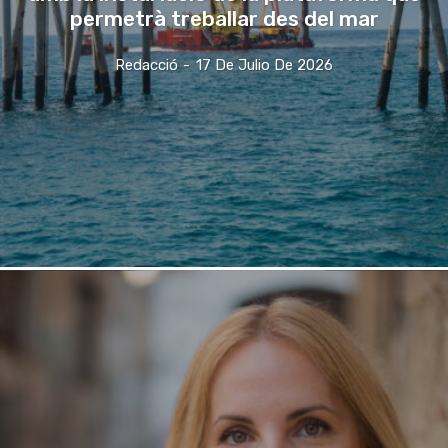
permetrà treballar des del mar
Redacció
-
17 De Julio De 2026