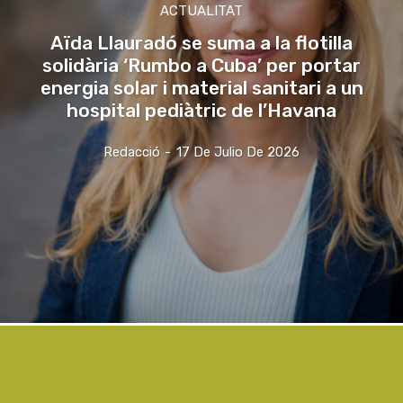
ACTUALITAT
Aïda Llauradó se suma a la flotilla
solidària ‘Rumbo a Cuba’ per portar
energia solar i material sanitari a un
hospital pediàtric de l’Havana
Redacció
-
17 De Julio De 2026