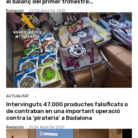
el balanç del primer trimestre...
Redacció
-
22 De Abril De 2021
ACTUALITAT
Intervinguts 47.000 productes falsificats o
de contraban en una important operació
contra la ‘pirateria’ a Badalona
Redacció
-
21 De Abril De 2021