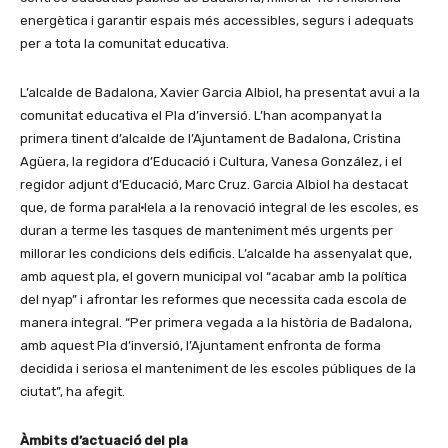
energètica i garantir espais més accessibles, segurs i adequats
per a tota la comunitat educativa.
L’alcalde de Badalona, Xavier Garcia Albiol, ha presentat avui a la
comunitat educativa el Pla d’inversió. L’han acompanyat la
primera tinent d’alcalde de l’Ajuntament de Badalona, Cristina
Agüera, la regidora d’Educació i Cultura, Vanesa González, i el
regidor adjunt d’Educació, Marc Cruz. Garcia Albiol ha destacat
que, de forma paral·lela a la renovació integral de les escoles, es
duran a terme les tasques de manteniment més urgents per
millorar les condicions dels edificis. L’alcalde ha assenyalat que,
amb aquest pla, el govern municipal vol “acabar amb la política
del nyap” i afrontar les reformes que necessita cada escola de
manera integral. “Per primera vegada a la història de Badalona,
amb aquest Pla d’inversió, l’Ajuntament enfronta de forma
decidida i seriosa el manteniment de les escoles públiques de la
ciutat”, ha afegit.
Àmbits d’actuació del pla