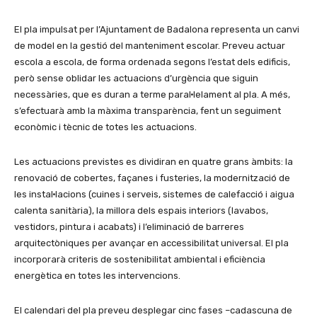
El pla impulsat per l’Ajuntament de Badalona representa un canvi
de model en la gestió del manteniment escolar. Preveu actuar
escola a escola, de forma ordenada segons l’estat dels edificis,
però sense oblidar les actuacions d’urgència que siguin
necessàries, que es duran a terme paral·lelament al pla. A més,
s’efectuarà amb la màxima transparència, fent un seguiment
econòmic i tècnic de totes les actuacions.
Les actuacions previstes es dividiran en quatre grans àmbits: la
renovació de cobertes, façanes i fusteries, la modernització de
les instal·lacions (cuines i serveis, sistemes de calefacció i aigua
calenta sanitària), la millora dels espais interiors (lavabos,
vestidors, pintura i acabats) i l’eliminació de barreres
arquitectòniques per avançar en accessibilitat universal. El pla
incorporarà criteris de sostenibilitat ambiental i eficiència
energètica en totes les intervencions.
El calendari del pla preveu desplegar cinc fases –cadascuna de