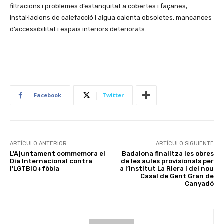
filtracions i problemes d’estanquitat a cobertes i façanes,
instal·lacions de calefacció i aigua calenta obsoletes, mancances
d’accessibilitat i espais interiors deteriorats.
Facebook
Twitter
ARTÍCULO ANTERIOR
ARTÍCULO SIGUIENTE
L’Ajuntament commemora el
Badalona finalitza les obres
Dia Internacional contra
de les aules provisionals per
l’LGTBIQ+fòbia
a l’institut La Riera i del nou
Casal de Gent Gran de
Canyadó