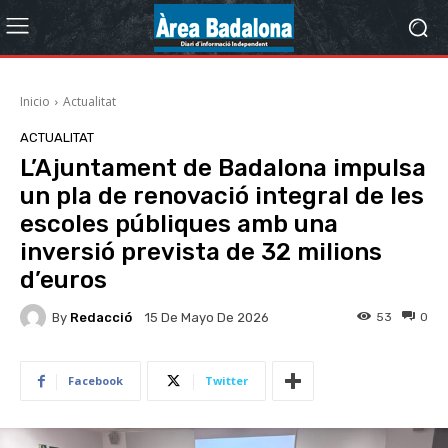
Inicio
Actualitat
ACTUALITAT
L’Ajuntament de Badalona impulsa
un pla de renovació integral de les
escoles públiques amb una
inversió prevista de 32 milions
d’euros
By
Redacció
53
0
15 De Mayo De 2026
Facebook
Twitter