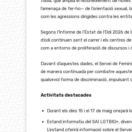
fòbia, que amplia el reconeixement de noves 
l’amenaça de fer-ho— de l’orientació sexual, la
com les agressions dirigides contra les entit
Segons l’Informe de l’Estat de l’Odi 2026 de
d’odi continuen sent el carrer i els centres d
com a entorns de proliferació de discursos i 
Davant d’aquestes dades, el Servei de Femin
de manera continuada per combatre aquestes 
qualsevol forma de discriminació, impulsant d
Activitats destacades
Durant els dies 15 i el 17 de maig onejarà 
Estand informatiu del SAI LGTBIQ+, divendr
L’estand oferirà informació sobre el Serve