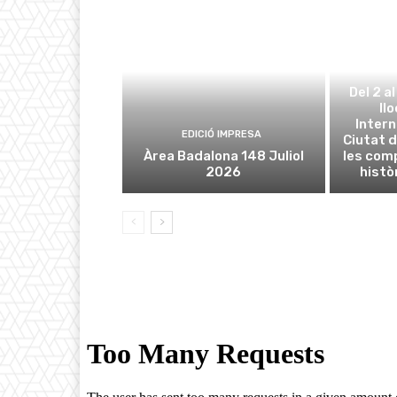
Del 2 a
ll
Intern
EDICIÓ IMPRESA
Ciutat d
Àrea Badalona 148 Juliol
les com
2026
histò