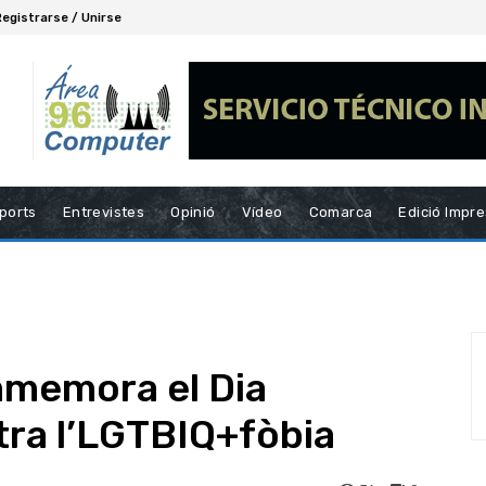
Registrarse / Unirse
ports
Entrevistes
Opinió
Vídeo
Comarca
Edició Impr
memora el Dia
tra l’LGTBIQ+fòbia