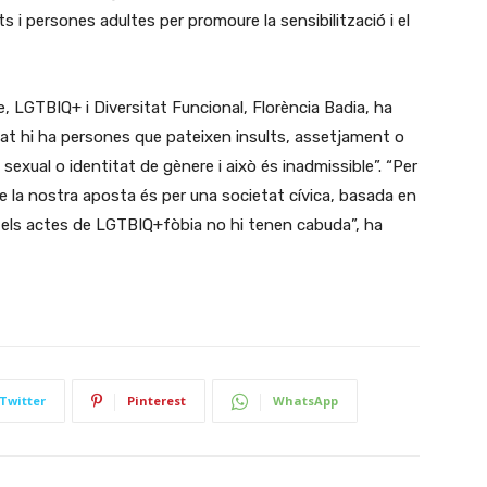
s i persones adultes per promoure la sensibilització i el
, LGTBIQ+ i Diversitat Funcional, Florència Badia, ha
tat hi ha persones que pateixen insults, assetjament o
exual o identitat de gènere i això és inadmissible”. “Per
e la nostra aposta és per una societat cívica, basada en
 i els actes de LGTBIQ+fòbia no hi tenen cabuda”, ha
Twitter
Pinterest
WhatsApp