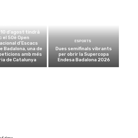
ESPORTS
l 10 d’agost tindrà
oc el 50è Open
ESPORTS
acional d’Escacs
e Badalona, una de
Dues semifinals vibrants
peticions amb més
per obrir la Supercopa
ria de Catalunya
Endesa Badalona 2026