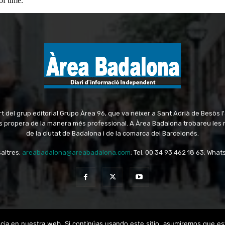
 del grup editorial Grupo Àrea 96, que va néixer a Sant Adrià de Besòs l
més propera de la manera més professional. A Àrea Badalona trobareu les
de la ciutat de Badalona i de la comarca del Barcelonés.
altres:
areabadalona@areabadalona.com
; Tel. 00 34 93 462 18 63; Wha
ia en nuestra web. Si continúas usando este sitio, asumiremos que es