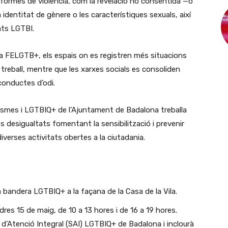
formes de violència, com la revelació no consentida —o
 identitat de gènere o les característiques sexuals, així
ats LGTBI.
 la FELGTB+, els espais on es registren més situacions
e treball, mentre que les xarxes socials es consoliden
conductes d’odi.
ismes i LGTBIQ+ de l’Ajuntament de Badalona treballa
desigualtats fomentant la sensibilització i prevenir
iverses activitats obertes a la ciutadania.
la bandera LGTBIQ+ a la façana de la Casa de la Vila.
es 15 de maig, de 10 a 13 hores i de 16 a 19 hores.
i d’Atenció Integral (SAI) LGTBIQ+ de Badalona i inclourà