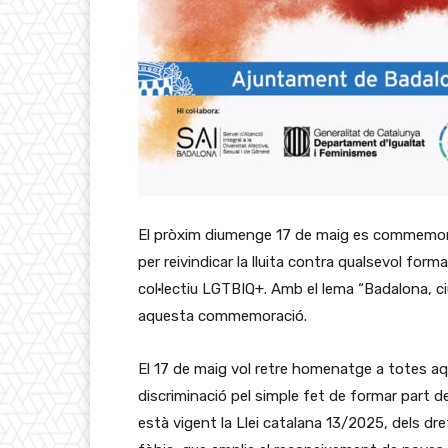
El pròxim diumenge 17 de maig es commemora 
per reivindicar la lluita contra qualsevol form
col·lectiu LGTBIQ+. Amb el lema “Badalona, ci
aquesta commemoració.
El 17 de maig vol retre homenatge a totes aq
discriminació pel simple fet de formar part de
està vigent la Llei catalana 13/2025, dels dre