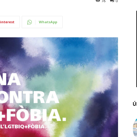
76
0
interest
WhatsApp
Ú