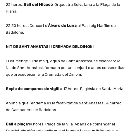
23 hores.
Ball del Micaco
. Orquestra Selvatana a la Plaça de la
Plana.
23:30 hores
.
Concert d
’Álvaro de Luna
al Passeig Marítim de
Badalona.
NIT DE SANT ANASTASI I CREMADA DEL DIMONI
El diumenge 10 de maig, vigília de Sant Anastasi, se celebrarà la
Nit de Sant Anastasi, formada per un conjunt d’actes consecutius
que precedeixen a la Cremada del Dimoni.
Repic de campanes de vigília
. 17 hores. Església de Santa Maria
Anuncia que l’endemà és la festivitat de Sant Anastasi. A càrrec
de Campaners de Badalona.
Ball a plaça
.19 hores. Plaça de la Vila. Abans de començar el
Seguici, els diferents balls que el formen faran un lluïment a la