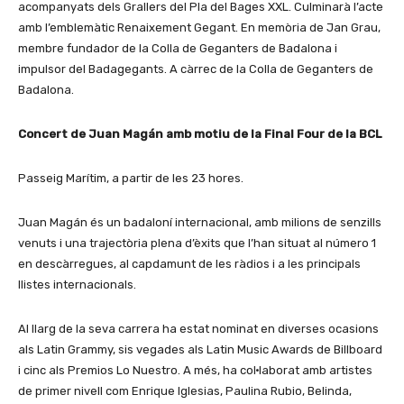
acompanyats dels Grallers del Pla del Bages XXL. Culminarà l’acte
amb l’emblemàtic Renaixement Gegant. En memòria de Jan Grau,
membre fundador de la Colla de Geganters de Badalona i
impulsor del Badagegants. A càrrec de la Colla de Geganters de
Badalona.
Concert de Juan Magán amb motiu de la Final Four de la BCL
Passeig Marítim, a partir de les 23 hores.
Juan Magán és un badaloní internacional, amb milions de senzills
venuts i una trajectòria plena d’èxits que l’han situat al número 1
en descàrregues, al capdamunt de les ràdios i a les principals
llistes internacionals.
Al llarg de la seva carrera ha estat nominat en diverses ocasions
als Latin Grammy, sis vegades als Latin Music Awards de Billboard
i cinc als Premios Lo Nuestro. A més, ha col·laborat amb artistes
de primer nivell com Enrique Iglesias, Paulina Rubio, Belinda,