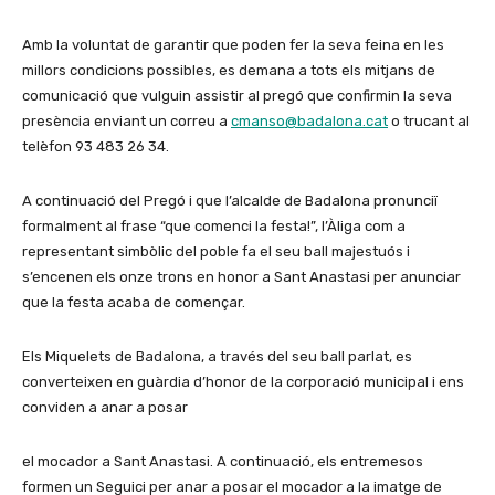
Amb la voluntat de garantir que poden fer la seva feina en les
millors condicions possibles, es demana a tots els mitjans de
comunicació que vulguin assistir al pregó que confirmin la seva
presència enviant un correu a
cmanso@badalona.cat
o trucant al
telèfon 93 483 26 34.
A continuació del Pregó i que l’alcalde de Badalona pronunciï
formalment al frase “que comenci la festa!”, l’Àliga com a
representant simbòlic del poble fa el seu ball majestuós i
s’encenen els onze trons en honor a Sant Anastasi per anunciar
que la festa acaba de començar.
Els Miquelets de Badalona, a través del seu ball parlat, es
converteixen en guàrdia d’honor de la corporació municipal i ens
conviden a anar a posar
el mocador a Sant Anastasi. A continuació, els entremesos
formen un Seguici per anar a posar el mocador a la imatge de