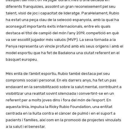
diferents franquícies, assolint un gran reconeixement pel seu
talent, visió de joc i capacitat de lideratge. Paral·lelament, Rubio
ha estat una peça clau de la selecció espanyola, amb la qual ha
aconseguit importants èxits internacionals, entre els quals
destaca el títol de campió del món l’any 2019, competició en què
va ser escollit jugador més valuós (MVP). La seva tornada a la
Penya representa un vincle profund amb els seus orígens i amb el
model esportiu que ha fet de Badalona una ciutat referent en el
bàsquet europeu.
Més enllà de l’àmbit esportiu, Rubio també destaca pel seu
compromís social i personal. En els darrers anys, ha fet un pas
endavant en la sensibilització sobre la salut mental, contribuint a
visibilitzar una realitat sovint silenciada i convertint-se en un
referent per a molts joves dins i fora del món de l’esport. En
aquesta línia, impulsa la Ricky Rubio Foundation, una entitat
centrada en la lluita contra el càncer de pulmó i en el suport a
pacients i famílies, així com en la promoció de projectes vinculats
a la salut i el benestar.