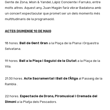
Gente de Zona, Wisin & Yandel, Lápiz Conciente i Farruko, entre
molts altres. Aquest any, Juan Magán farà vibrar Badalona amb
un concert espectacular que promet ser un dels moments més
multitudinaris de la programació.
ACTES DIUMENGE 10 DE MAIG
18 hores.
Ball de Gent Gran
a la Plaça de la Plana i Orquestra
Selvatana.
19 hores.
Ball a la Plaça i Seguici de la Ciutat
a la Plaça de la
Vila.
21:30 hores.
Acte Sacramental i Ball de l’Àliga
al Passeig de la
Rambla .
22 hores.
Espectacle de Drons, Piromusical i Cremada del
Dimoni
a la Platja dels Pescadors.