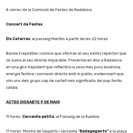
A càrrec de la Comissió de Festes de Badalona
Concert de Festes
Els Catarres
, al passeig Marítim a partir de les 22 hores
Banda irrepetible i icònica que oferiran el seu exitós repertori que
se suma al seu directe imparable. Presentaran disc a Badalona
en una gira trepidant que reflectirà la seva més pura essència:
energia festiva i connexió directa amb el públic, evidenciant que
són uns dels grups cap de cartell més significatiu del pop festiu
català.
ACTES DISSABTE 9 DE MAIG
11 hores.
Cercavila petita
, al Passeig de la Rambla.
17 hores. Mostra de Gegants i cercavila “
Badagegants”
a la plaça