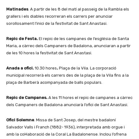
Matinades
. A partir de les 8 del matí al passeig de la Rambla els
grallers i els diables recorreran els carrers per anunciar
sorollosament l’inici de la festivitat de Sant Anastasi.
Repic de Festa.
El repic de les campanes de l’església de Santa
Maria, a càrrec dels Campaners de Badalona, anunciaran a partir
de les 10 hores la festivitat de Sant Anastasi.
Anada a ofici.
10.30 hores
.
Plaça de la Vila. La corporació
municipal recorrerà els carrers des de la plaça de la Vila fins a la
plaça de Barberà acompanyada de balls populars.
Repic de Campanes.
A les 11 hores el repic de campanes a càrrec
dels Campaners de Badalona anunciarà l’ofici de Sant Anastasi.
Ofici Solemne
. Missa de Sant Josep, del mestre badaloní
Salvador Valls i Franch (1882- 1936), interpretada amb orgue i
amb la col·laboració de la Coral La Badalonense. Inclou l’ofrena