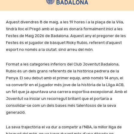
Aquest divendres 8 de maig, a les 19 hores i a la plaça de la Vila,
tindrà lloc el Pregó amb el qual es donarà formalment inici a les
Festes de Maig 2026 de Badalona. Aquest any el pregoner de les
Festes és el jugador de bàsquet Ricky Rubio, referent d’aquest
esport no només a la ciutat. sinó arreu del món.
Format a les categories inferiors del Club Joventut Badalona,
Rubio és un dels grans referents de la històrica pedrera de la
Penya. El seu debut amb el primer equip, amb només 14 anys, el
va convertir en el jugador més jove de la història de la Lliga ACB,
un fet que ja apuntava una carrera esportiva excepcional. Amb el
Joventut va iniciar un recorregut brillant que el portaria a
consolidar-se com un dels bases més talentosos de la seva
generació.
La seva trajectòria el va dur a competir a l’NBA, la millor lliga de
bàsquet del món, on va jugar durant més d’una dècada en