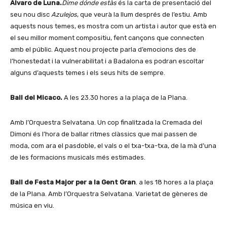
Álvaro de Luna.
Dime dónde estàs
és la carta de presentació del
seu nou disc
Azulejos
, que veurà la llum després de l’estiu. Amb
aquests nous temes, es mostra com un artista i autor que està en
el seu millor moment compositiu, fent cançons que connecten
amb el públic. Aquest nou projecte parla d’emocions des de
l’honestedat i la vulnerabilitat i a Badalona es podran escoltar
alguns d’aquests temes i els seus hits de sempre.
Ball del Micaco.
A les 23.30 hores a la plaça de la Plana.
Amb l’Orquestra Selvatana. Un cop finalitzada la Cremada del
Dimoni és l’hora de ballar ritmes clàssics que mai passen de
moda, com ara el pasdoble, el vals o el txa-txa-txa, de la mà d’una
de les formacions musicals més estimades.
Ball de Festa Major per a la Gent Gran
. a les 18 hores a la plaça
de la Plana. Amb l’Orquestra Selvatana. Varietat de gèneres de
música en viu.