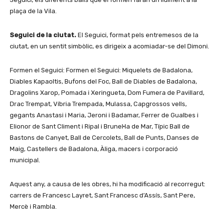
plaça de la Vila.
Seguici de la ciutat.
El Seguici, format pels entremesos de la
ciutat, en un sentit simbòlic, es dirigeix a acomiadar-se del Dimoni.
Formen el Seguici: Formen el Seguici: Miquelets de Badalona,
Diables Kapaoltis, Bufons del Foc, Ball de Diables de Badalona,
Dragolins Xarop, Pomada i Xeringueta, Dom Fumera de Pavillard,
Drac Trempat, Víbria Trempada, Mulassa, Capgrossos vells,
gegants Anastasi i Maria, Jeroni i Badamar, Ferrer de Gualbes i
Elionor de Sant Climent i Ripal i Brunel·la de Mar, Típic Ball de
Bastons de Canyet, Ball de Cercolets, Ball de Punts, Danses de
Maig, Castellers de Badalona, Àliga, macers i corporació
municipal.
Aquest any, a causa de les obres, hi ha modificació al recorregut:
carrers de Francesc Layret, Sant Francesc d’Assís, Sant Pere,
Mercè i Rambla.