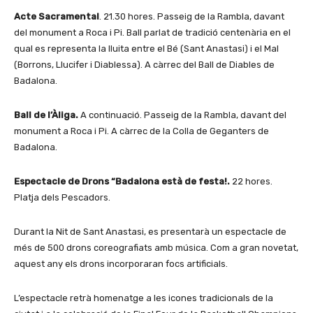
Acte Sacramental
. 21.30 hores. Passeig de la Rambla, davant
del monument a Roca i Pi. Ball parlat de tradició centenària en el
qual es representa la lluita entre el Bé (Sant Anastasi) i el Mal
(Borrons, Llucifer i Diablessa). A càrrec del Ball de Diables de
Badalona.
Ball de l’Àliga.
A continuació. Passeig de la Rambla, davant del
monument a Roca i Pi. A càrrec de la Colla de Geganters de
Badalona.
Espectacle de Drons “Badalona està de festa!.
22 hores.
Platja dels Pescadors.
Durant la Nit de Sant Anastasi, es presentarà un espectacle de
més de 500 drons coreografiats amb música. Com a gran novetat,
aquest any els drons incorporaran focs artificials.
L’espectacle retrà homenatge a les icones tradicionals de la