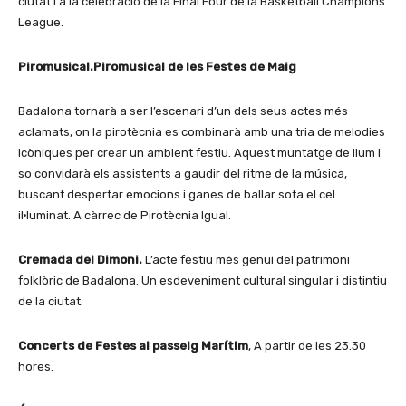
ciutat i a la celebració de la Final Four de la Basketball Champions
League.
Piromusical.
Piromusical de les Festes de Maig
Badalona tornarà a ser l’escenari d’un dels seus actes més
aclamats, on la pirotècnia es combinarà amb una tria de melodies
icòniques per crear un ambient festiu. Aquest muntatge de llum i
so convidarà els assistents a gaudir del ritme de la música,
buscant despertar emocions i ganes de ballar sota el cel
il·luminat. A càrrec de Pirotècnia Igual.
Cremada del Dimoni.
L’acte festiu més genuí del patrimoni
folklòric de Badalona. Un esdeveniment cultural singular i distintiu
de la ciutat.
Concerts de Festes al passeig Marítim
, A partir de les 23.30
hores.