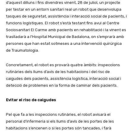
d’aquest dilluns i fins divendres vinent, 28 de juliol, un projecte
per testar en un entorn sanitari real un robot que desenvolupa
tasques de seguretat, assistència i interacció social de pacients, i
funcions logístiques. El robot s’està testant fins avui al Centre
Sociosanitari El Carme amb pacients en rehabilitació i la vinent es
traslladarà a l’Hospital Municipal de Badalona, on s’emprarà amb
persones que han estat sotmeses a una intervenció quirúrgica
de Traumatologia.
Concretament, el robot es provarà quatre àmbits: inspeccions
rutinàries dels llums d’avís de les habitacions i del risc de
caigudes dels pacients, assistència logística, interacció social i
detecció de problemes en la forma de caminar dels pacients.
Evitar el risc de caigudes
Pel que fa a les inspeccions rutinàries, el robot avisarà el
personal d’infermeria si els llums d’avís de les portes de les
habitacions s’encenen o si les portes són tancades, i farà