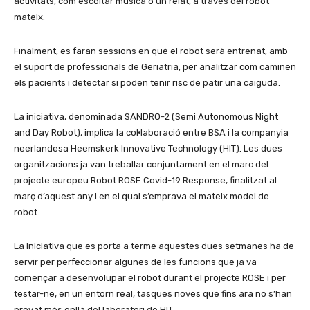
activitats, com escoltar música o un relat, a través del robot
mateix.
Finalment, es faran sessions en què el robot serà entrenat, amb
el suport de professionals de Geriatria, per analitzar com caminen
els pacients i detectar si poden tenir risc de patir una caiguda.
La iniciativa, denominada SANDRO-2 (Semi Autonomous Night
and Day Robot), implica la col·laboració entre BSA i la companyia
neerlandesa Heemskerk Innovative Technology (HIT). Les dues
organitzacions ja van treballar conjuntament en el marc del
projecte europeu Robot ROSE Covid-19 Response, finalitzat al
març d’aquest any i en el qual s’emprava el mateix model de
robot.
La iniciativa que es porta a terme aquestes dues setmanes ha de
servir per perfeccionar algunes de les funcions que ja va
començar a desenvolupar el robot durant el projecte ROSE i per
testar-ne, en un entorn real, tasques noves que fins ara no s’han
provat més enllà del laboratori de HIT.