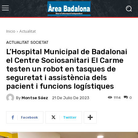
Inicio
Actualitat
ACTUALITAT
SOCIETAT
L’Hospital Municipal de Badalonai
el Centre Sociosanitari El Carme
testen un robot en tasques de
seguretat i assistència dels
pacient i funcions logístiques
By
Montse Sáez
1114
0
21 De Julio De 2023
Facebook
Twitter