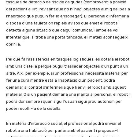
tasques de detecció de risc de caigudes (comprovant la posició
del pacient al llit i revisant que no hi hagi objectes al mig del pas a
l’habitació que puguin fer-lo ensopegar). El personal d’infermeria
disposa d’una tauleta on rep els avisos que emet el robot si
detecta alguna situació que calgui comunicar. També es vol
intentar que, si troba una porta tancada, ell mateix aconsegueixi
obrir-la.
Pel que fa l’assistència en tasques logístiques, es dotarà el robot
amb una cistella perquè pugui traslladar objectes d’un punt a un
altre. Així, per exemple, si un professional necessita material per
fer una cura mentre està a l’habitació d’un pacient, podrà
demanar al control d’infermeria que li enviï el robot amb aquest
material. O si un pacient demana una manta al personal, el robot li
podrà dur sempre i quan sigui l’usuari sigui prou autònom per
poder recollir-la de la cistella.
En matèria d’interacció social, el professional podrà enviar el
robot a una habitació per parlar amb el pacient i proposar-li