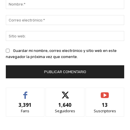
No
Co
ele
Sit
we
Guardar mi nombre, correo electrónico y sitio web en este
navegador la próxima vez que comente.
3,391
1,640
13
Fans
Seguidores
Suscriptores