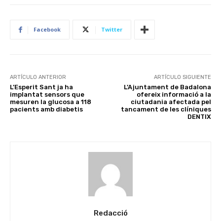
Facebook
Twitter
ARTÍCULO ANTERIOR
ARTÍCULO SIGUIENTE
L’Esperit Sant ja ha
L’Ajuntament de Badalona
implantat sensors que
ofereix informació a la
mesuren la glucosa a 118
ciutadania afectada pel
pacients amb diabetis
tancament de les clíniques
DENTIX
Redacció