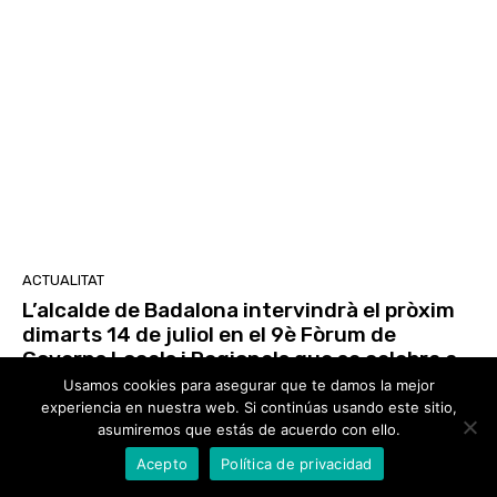
ACTUALITAT
L’alcalde de Badalona intervindrà el pròxim
dimarts 14 de juliol en el 9è Fòrum de
Governs Locals i Regionals que se celebra a
la...
Usamos cookies para asegurar que te damos la mejor
experiencia en nuestra web. Si continúas usando este sitio,
Redacció
-
9 De Julio De 2026
asumiremos que estás de acuerdo con ello.
Acepto
Política de privacidad