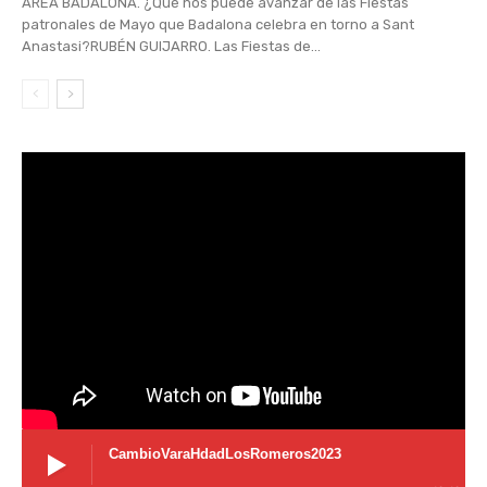
ÀREA BADALONA. ¿Qué nos puede avanzar de las Fiestas
patronales de Mayo que Badalona celebra en torno a Sant
Anastasi?RUBÉN GUIJARRO. Las Fiestas de...
CambioVaraHdadLosRomeros2023