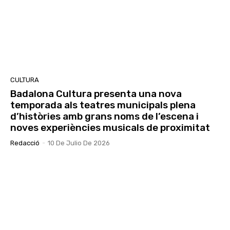
30 Encuentro de Coros por Villancicos de la
Hermandad Nuestra Señora del Rocío Los
Romeros
02:44
30 Encuentro de Coros por Villancicos de la
Hermandad Nuestra Señora del Rocío Los
Romeros
00:56
Entrevista Rubèn Arenas. Esquerra
Republicana de Catalunya
23:18
CULTURA
Badalona Cultura presenta una nova
temporada als teatres municipals plena
d’històries amb grans noms de l’escena i
noves experiències musicals de proximitat
Redacció
-
10 De Julio De 2026