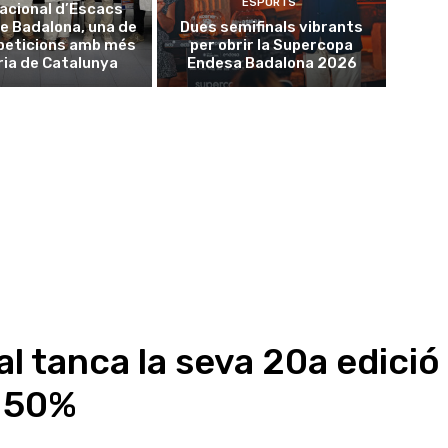
ESPORTS
acional d’Escacs
e Badalona, una de
Dues semifinals vibrants
peticions amb més
per obrir la Supercopa
ria de Catalunya
Endesa Badalona 2026