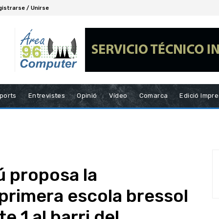
gistrarse / Unirse
ports
Entrevistes
Opinió
Vídeo
Comarca
Edició Impr
 proposa la
 primera escola bressol
e 1 al barri del