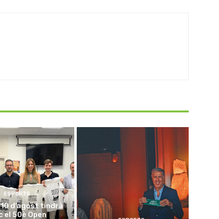
ESPORTS
l 10 d’agost tindrà
oc el 50è Open