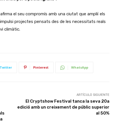
afirma el seu compromís amb una ciutat que ampliï els
 i impulsi projectes pensats des de les necessitats reals
i climàtic.
Twitter
Pinterest
WhatsApp
ARTÍCULO SIGUIENTE
El Cryptshow Festival tanca la seva 20a
edició amb un creixement de públic superior
als
al 50%
pa