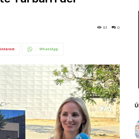
51
0
interest
WhatsApp
Ú