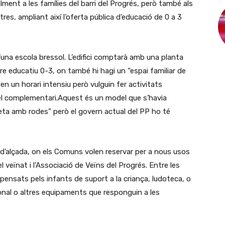
ment a les famílies del barri del Progrés, però també als
altres, ampliant així l’oferta pública d’educació de 0 a 3
una escola bressol. L’edifici comptarà amb una planta
e educatiu 0-3, on també hi hagi un “espai familiar de
en un horari intensiu però vulguin fer activitats
 complementari.Aquest és un model que s’havia
seta amb rodes” però el govern actual del PP ho té
d’alçada, on els Comuns volen reservar per a nous usos
 veïnat i l’Associació de Veïns del Progrés. Entre les
pensats pels infants de suport a la criança, ludoteca, o
ional o altres equipaments que responguin a les