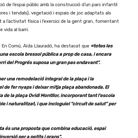
 de l’espai públic amb la construcció d’un parc infantil
res i tendals), vegetació i espais de joc adaptats als
 a l’activitat física i l’exercici de la gent gran, fomentant
 vida al barri.
a En Comú, Aïda Llauradó, ha destacat que
«
totes les
a una escola bressol pública a prop de casa, i encara
arri del Progrés suposa un gran pas endavant”.
r una remodelació integral de la plaça i la
l de fer nyaps i deixar mitja plaça abandonada. El
e la plaça Ovidi Montllor, incorporant tant l’escola
 i naturalitzat, i que incloguiel “circuit de salut” per
a és una proposta que combina educació, espai
 inversió
per a petits i grans”.