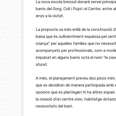
La nova escola bressol donarà servei principal
barris del Gorg, Coll i Pujol i el Centre, entre 
anys a la ciutat.
La proposta va més enllà de la construcció d’
baixa que és suficientment espaiosa pel centr
criança” per aquelles famílies que no necessit
acompanyats per professionals, com a model
impulsat en alguns barris sota el nom “la ca
aturat.
A més, el planejament preveu dos pisos més 
que es decidiran de manera participada amb el
opcions que es plantegen hi ha altres espais 
la creació d’un centre cívic, habitatge dotac
necessitats del barri.