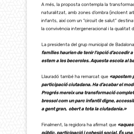
A més, la proposta contempla la transformació
naturalitzat, amb zones d’ombra (incloent arb
infants, així com un “circuit de salut” destinat
la convivència intergeneracional i la qualitat de
La presidenta del grup municipal de Badalon
famílies haurien de tenir l’opció d’accedir 
estem a les beceroles. Aquesta escola al b
Llauradó també ha remarcat que
«
apostem pe
participació ciutadana. Ha d’acabar el mode
Progrés mereix una transformació completa d
bressol com un parc infantil digne, accessible
a gent gran, obert a tota la ciutadania.»
Finalment, la regidora ha afirmat que
«aquest
públic, participació i cohesió social. És una