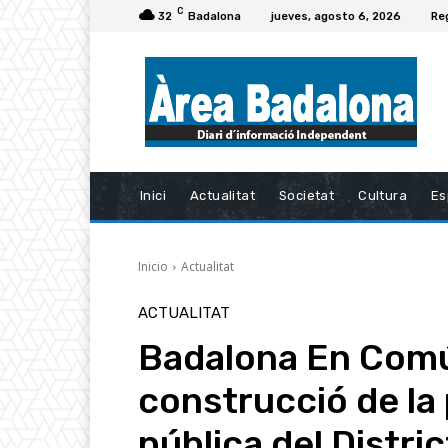
C
32
Badalona
jueves, agosto 6, 2026
Re
Inici
Actualitat
Societat
Cultura
Es
Inicio
Actualitat
ACTUALITAT
Badalona En Comú
construcció de la
pública del District