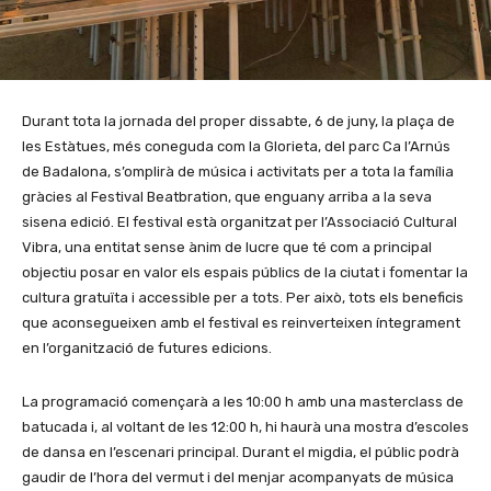
Durant tota la jornada del proper dissabte, 6 de juny, la plaça de
les Estàtues, més coneguda com la Glorieta, del parc Ca l’Arnús
de Badalona, s’omplirà de música i activitats per a tota la família
gràcies al Festival Beatbration, que enguany arriba a la seva
sisena edició. El festival està organitzat per l’Associació Cultural
Vibra, una entitat sense ànim de lucre que té com a principal
objectiu posar en valor els espais públics de la ciutat i fomentar la
cultura gratuïta i accessible per a tots. Per això, tots els beneficis
que aconsegueixen amb el festival es reinverteixen íntegrament
en l’organització de futures edicions.
La programació començarà a les 10:00 h amb una masterclass de
batucada i, al voltant de les 12:00 h, hi haurà una mostra d’escoles
de dansa en l’escenari principal. Durant el migdia, el públic podrà
gaudir de l’hora del vermut i del menjar acompanyats de música