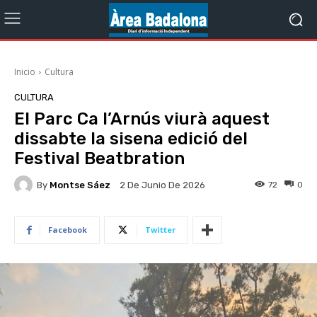
Inicio
Cultura
CULTURA
El Parc Ca l’Arnús viurà aquest
dissabte la sisena edició del
Festival Beatbration
By
Montse Sáez
72
0
2 De Junio De 2026
Facebook
Twitter