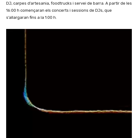
DJ, carpes d’artesania, foodtrucks i servei de barra. A partir de les
16:00 h començaran els concerts i sessions de DJs, que
s’allargaran fins a la 1:00 h.