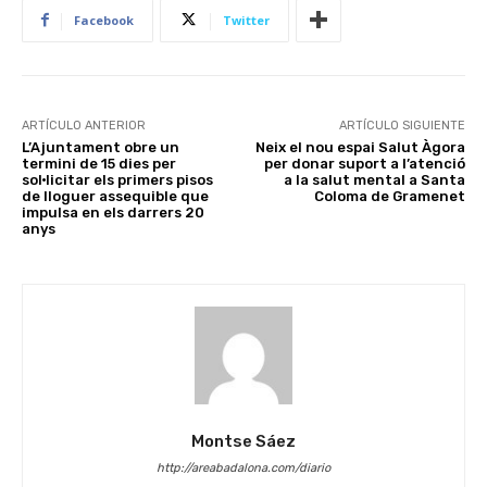
Facebook
Twitter
ARTÍCULO ANTERIOR
ARTÍCULO SIGUIENTE
L’Ajuntament obre un
Neix el nou espai Salut Àgora
termini de 15 dies per
per donar suport a l’atenció
sol·licitar els primers pisos
a la salut mental a Santa
de lloguer assequible que
Coloma de Gramenet
impulsa en els darrers 20
anys
Montse Sáez
http://areabadalona.com/diario