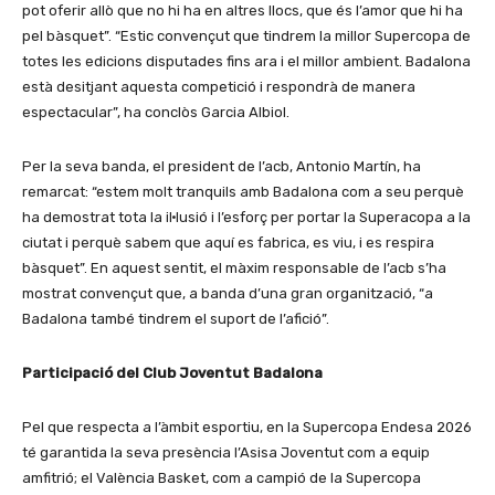
pot oferir allò que no hi ha en altres llocs, que és l’amor que hi ha
pel bàsquet”. “Estic convençut que tindrem la millor Supercopa de
totes les edicions disputades fins ara i el millor ambient. Badalona
està desitjant aquesta competició i respondrà de manera
espectacular”, ha conclòs Garcia Albiol.
Per la seva banda, el president de l’acb, Antonio Martín, ha
remarcat: “estem molt tranquils amb Badalona com a seu perquè
ha demostrat tota la il·lusió i l’esforç per portar la Superacopa a la
ciutat i perquè sabem que aquí es fabrica, es viu, i es respira
bàsquet”. En aquest sentit, el màxim responsable de l’acb s’ha
mostrat convençut que, a banda d’una gran organització, “a
Badalona també tindrem el suport de l’afició”.
Participació del Club Joventut Badalona
Pel que respecta a l’àmbit esportiu, en la Supercopa Endesa 2026
té garantida la seva presència l’Asisa Joventut com a equip
amfitrió; el València Basket, com a campió de la Supercopa