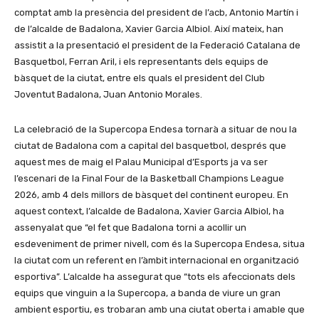
comptat amb la presència del president de l’acb, Antonio Martín i
de l’alcalde de Badalona, Xavier Garcia Albiol. Així mateix, han
assistit a la presentació el president de la Federació Catalana de
Basquetbol, Ferran Aril, i els representants dels equips de
bàsquet de la ciutat, entre els quals el president del Club
Joventut Badalona, Juan Antonio Morales.
La celebració de la Supercopa Endesa tornarà a situar de nou la
ciutat de Badalona com a capital del basquetbol, després que
aquest mes de maig el Palau Municipal d’Esports ja va ser
l’escenari de la Final Four de la Basketball Champions League
2026, amb 4 dels millors de bàsquet del continent europeu. En
aquest context, l’alcalde de Badalona, Xavier Garcia Albiol, ha
assenyalat que “el fet que Badalona torni a acollir un
esdeveniment de primer nivell, com és la Supercopa Endesa, situa
la ciutat com un referent en l’àmbit internacional en organització
esportiva”. L’alcalde ha assegurat que “tots els afeccionats dels
equips que vinguin a la Supercopa, a banda de viure un gran
ambient esportiu, es trobaran amb una ciutat oberta i amable que