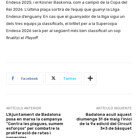
Endesa 2025; i el Kosner Baskonia, com a campió de la Copa del
Rei 2026. L’última plaça sortirà de l’equip que guanyi la Lliga
Endesa d’enguany. En cas que el guanyador de la lliga sigui un
dels tres equips ja classificats, el bitllet per a la Supercopa
Endesa 2026 serà per al següent més ben classificat un cop
finalitzi el
Playoff
.
Facebook
Twitter
ARTÍCULO ANTERIOR
ARTÍCULO SIGUIENTE
L’Ajuntament de Badalona
Badalona acull aquest
posa en marxa la campanya
diumenge 31 de maig l’inici
“Contra les plagues, sumem
de la 9a edició del Circuit
esforços” per combatre la
3×3 de bàsquet
proliferació de rates i
paneroles