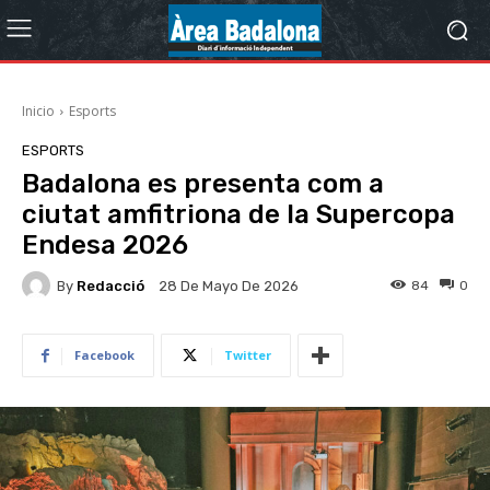
Inicio
Esports
ESPORTS
Badalona es presenta com a
ciutat amfitriona de la Supercopa
Endesa 2026
By
Redacció
84
0
28 De Mayo De 2026
Facebook
Twitter