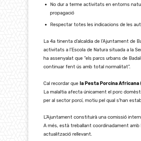
No dur a terme activitats en entorns natur
propagació
Respectar totes les indicacions de les au
La 4a tinenta d’alcaldia de l’Ajuntament de 
activitats a l’Escola de Natura situada a la S
ha assenyalat que “els parcs urbans de Badal
continuar fent ús amb total normalitat”.
Cal recordar que
la Pesta Porcina Africana 
La malaltia afecta únicament el porc domèstic
per al sector porcí, motiu pel qual s’han est
L’Ajuntament constituirà una comissió intern
A més, està treballant coordinadament amb l
actualització rellevant.