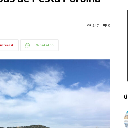
247
0
interest
WhatsApp
Ú