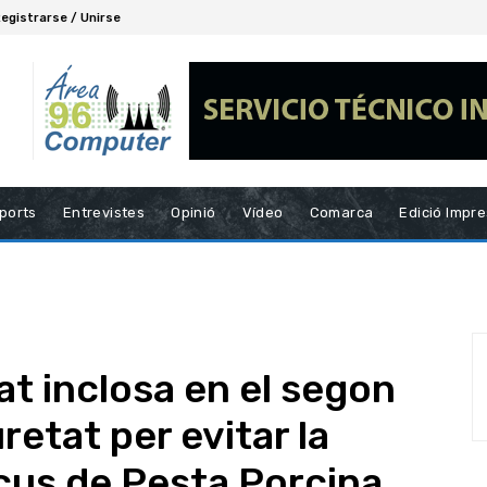
egistrarse / Unirse
ports
Entrevistes
Opinió
Vídeo
Comarca
Edició Impr
t inclosa en el segon
etat per evitar la
cus de Pesta Porcina