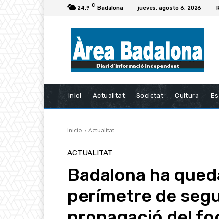
C
24.9
Badalona
jueves, agosto 6, 2026
R
Inici
Actualitat
Societat
Cultura
Es
Inicio
Actualitat
ACTUALITAT
Badalona ha queda
perímetre de segur
propagació del fo