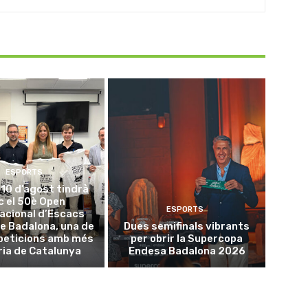
ESPORTS
l 10 d’agost tindrà
oc el 50è Open
ESPORTS
acional d’Escacs
e Badalona, una de
Dues semifinals vibrants
peticions amb més
per obrir la Supercopa
ria de Catalunya
Endesa Badalona 2026