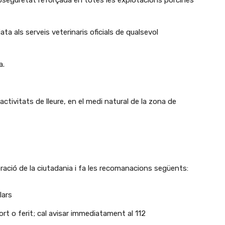
bioseguretat reforçada en totes les explotacions porcines
a als serveis veterinaris oficials de qualsevol
a.
 activitats de lleure, en el medi natural de la zona de
ació de la ciutadania i fa les recomanacions següents:
lars
rt o ferit; cal avisar immediatament al 112