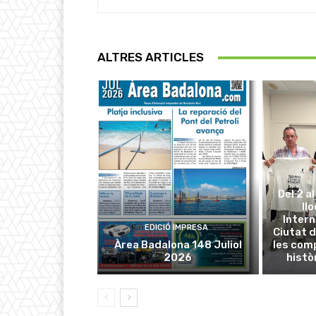
ALTRES ARTICLES
Del 2 a
ll
Intern
EDICIÓ IMPRESA
Ciutat d
Àrea Badalona 148 Juliol
les com
2026
histò