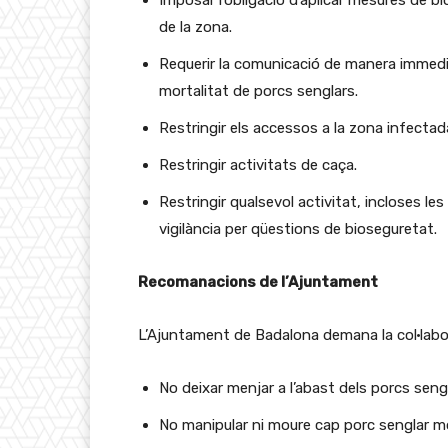
Imposar l’obligació d’aplicar mesures de 
de la zona.
Requerir la comunicació de manera immediat
mortalitat de porcs senglars.
Restringir els accessos a la zona infectad
Restringir activitats de caça.
Restringir qualsevol activitat, incloses les
vigilància per qüestions de bioseguretat.
Recomanacions de l’Ajuntament
L’Ajuntament de Badalona demana la col·labor
No deixar menjar a l’abast dels porcs seng
No manipular ni moure cap porc senglar mo