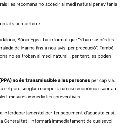
als i es recomana no accedir al medi natural per evitar la
toritats competents.
Badalona, Sònia Egea, ha informat que “s’han suspès les
erralada de Marina fins a nou avís, per precaució”. També
ona no es troben al medi natural i, per tant, es poden
(PPA) no és transmissible a les persones
per cap via.
 i el porc senglar i comporta un risc econòmic i sanitari
ablert mesures immediates i preventives.
a interdepartamental per fer seguiment d’aquesta crisi.
a Generalitat i informarà immediatament de qualsevol