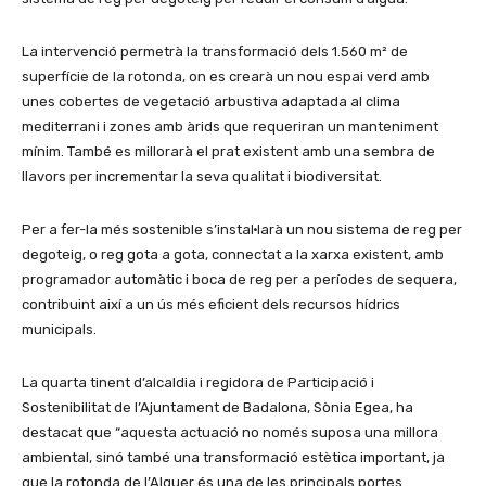
La intervenció permetrà la transformació dels 1.560 m² de
superfície de la rotonda, on es crearà un nou espai verd amb
unes cobertes de vegetació arbustiva adaptada al clima
mediterrani i zones amb àrids que requeriran un manteniment
mínim. També es millorarà el prat existent amb una sembra de
llavors per incrementar la seva qualitat i biodiversitat.
Per a fer-la més sostenible s’instal·larà un nou sistema de reg per
degoteig, o reg gota a gota, connectat a la xarxa existent, amb
programador automàtic i boca de reg per a períodes de sequera,
contribuint així a un ús més eficient dels recursos hídrics
municipals.
La quarta tinent d’alcaldia i regidora de Participació i
Sostenibilitat de l’Ajuntament de Badalona, Sònia Egea, ha
destacat que “aquesta actuació no només suposa una millora
ambiental, sinó també una transformació estètica important, ja
que la rotonda de l’Alguer és una de les principals portes