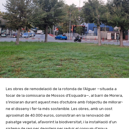
Les obres de remodelació de la rotonda de l’Alguer —situada a
tocar de la comissaria de Mossos d’Esquadra—, al barri de Morera,
s’iniciaran durant aquest mes d’octubre amb l’objectiu de millorar-
ne el disseny i fer-la més sostenible. Les obres, amb un cost
aproximat de 40.000 euros, consistiran en la renovació del
paisatge vegetal, afavorint la biodiversitat, i la instal·lació d’un
sistema de reg per degoteig per reduir el consum d’aigua.