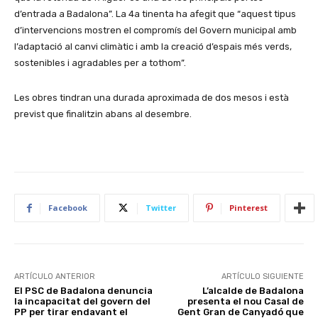
d’entrada a Badalona”. La 4a tinenta ha afegit que “aquest tipus
d’intervencions mostren el compromís del Govern municipal amb
l’adaptació al canvi climàtic i amb la creació d’espais més verds,
sostenibles i agradables per a tothom”.
Les obres tindran una durada aproximada de dos mesos i està
previst que finalitzin abans al desembre.
Facebook
Twitter
Pinterest
ARTÍCULO ANTERIOR
ARTÍCULO SIGUIENTE
El PSC de Badalona denuncia
L’alcalde de Badalona
la incapacitat del govern del
presenta el nou Casal de
PP per tirar endavant el
Gent Gran de Canyadó que