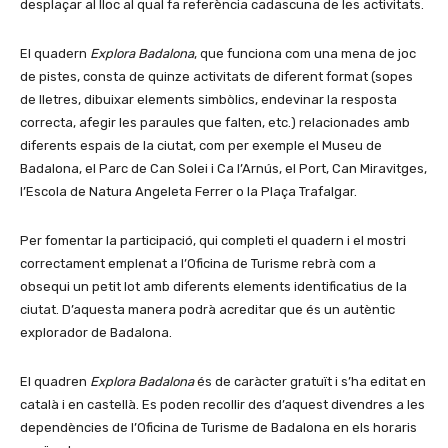
desplaçar al lloc al qual fa referència cadascuna de les activitats.
El quadern
Explora Badalona
, que funciona com una mena de joc
de pistes, consta de quinze activitats de diferent format (sopes
de lletres, dibuixar elements simbòlics, endevinar la resposta
correcta, afegir les paraules que falten, etc.) relacionades amb
diferents espais de la ciutat, com per exemple el Museu de
Badalona, el Parc de Can Solei i Ca l’Arnús, el Port, Can Miravitges,
l’Escola de Natura Angeleta Ferrer o la Plaça Trafalgar.
Per fomentar la participació, qui completi el quadern i el mostri
correctament emplenat a l’Oficina de Turisme rebrà com a
obsequi un petit lot amb diferents elements identificatius de la
ciutat. D’aquesta manera podrà acreditar que és un autèntic
explorador de Badalona.
El quadren
Explora Badalona
és de caràcter gratuït i s’ha editat en
català i en castellà. Es poden recollir des d’aquest divendres a les
dependències de l’Oficina de Turisme de Badalona en els horaris