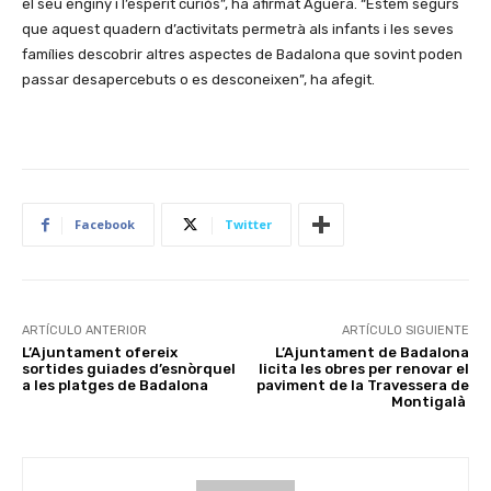
el seu enginy i l’esperit curiós”, ha afirmat Agüera. “Estem segurs
que aquest quadern d’activitats permetrà als infants i les seves
famílies descobrir altres aspectes de Badalona que sovint poden
passar desapercebuts o es desconeixen”, ha afegit.
Facebook
Twitter
ARTÍCULO ANTERIOR
ARTÍCULO SIGUIENTE
L’Ajuntament ofereix
L’Ajuntament de Badalona
sortides guiades d’esnòrquel
licita les obres per renovar el
a les platges de Badalona
paviment de la Travessera de
Montigalà