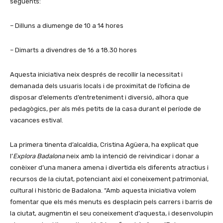
següents:
– Dilluns a diumenge de 10 a 14 hores
– Dimarts a divendres de 16 a 18.30 hores
Aquesta iniciativa neix després de recollir la necessitat i
demanada dels usuaris locals i de proximitat de l’oficina de
disposar d’elements d’entreteniment i diversió, alhora que
pedagògics, per als més petits de la casa durant el període de
vacances estival.
La primera tinenta d’alcaldia, Cristina Agüera, ha explicat que
l’
Explora Badalona
neix amb la intenció de reivindicar i donar a
conèixer d’una manera amena i divertida els diferents atractius i
recursos de la ciutat, potenciant així el coneixement patrimonial,
cultural i històric de Badalona. “Amb aquesta iniciativa volem
fomentar que els més menuts es desplacin pels carrers i barris de
la ciutat, augmentin el seu coneixement d’aquesta, i desenvolupin