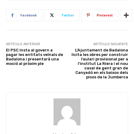
Facebook
Twitter
Pinterest
ARTÍCULO ANTERIOR
ARTÍCULO SIGUIENTE
El PSC insta al govern a
L’Ajuntament de Badalona
pagar les entitats veïnals de
licita les obres per construir
Badalona i presentarà una
l’aulari provisional per a
moció al pròxim ple
l’institut La Riera i el nou
casal de gent gran de
Canyadó en els baixos dels
pisos de la Jumberca