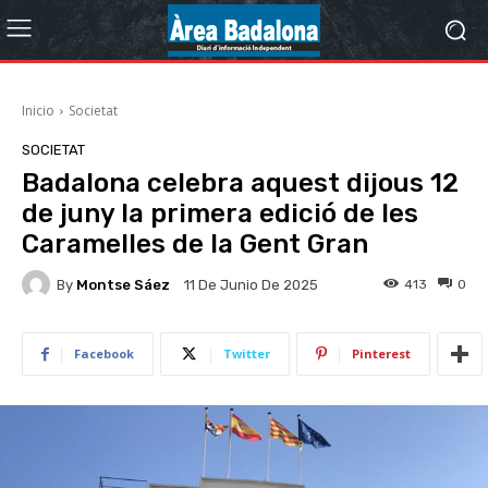
Inicio
Societat
SOCIETAT
Badalona celebra aquest dijous 12
de juny la primera edició de les
Caramelles de la Gent Gran
By
Montse Sáez
413
0
11 De Junio De 2025
Facebook
Twitter
Pinterest