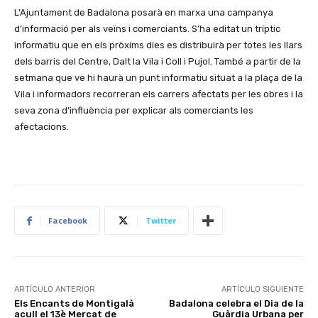
L’Ajuntament de Badalona posarà en marxa una campanya
d’informació per als veïns i comerciants. S’ha editat un tríptic
informatiu que en els pròxims dies es distribuirà per totes les llars
dels barris del Centre, Dalt la Vila i Coll i Pujol. També a partir de la
setmana que ve hi haurà un punt informatiu situat a la plaça de la
Vila i informadors recorreran els carrers afectats per les obres i la
seva zona d’influència per explicar als comerciants les
afectacions.
Facebook
Twitter
ARTÍCULO ANTERIOR
ARTÍCULO SIGUIENTE
Els Encants de Montigalà
Badalona celebra el Dia de la
acull el 13è Mercat de
Guàrdia Urbana per