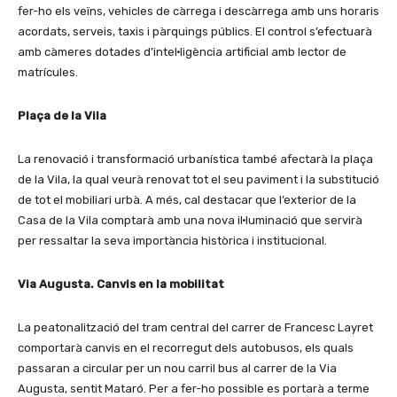
fer-ho els veïns, vehicles de càrrega i descàrrega amb uns horaris
acordats, serveis, taxis i pàrquings públics. El control s’efectuarà
amb càmeres dotades d’intel·ligència artificial amb lector de
matrícules.
Plaça de la Vila
La renovació i transformació urbanística també afectarà la plaça
de la Vila, la qual veurà renovat tot el seu paviment i la substitució
de tot el mobiliari urbà. A més, cal destacar que l’exterior de la
Casa de la Vila comptarà amb una nova il·luminació que servirà
per ressaltar la seva importància històrica i institucional.
Via Augusta. Canvis en la mobilitat
La peatonalització del tram central del carrer de Francesc Layret
comportarà canvis en el recorregut dels autobusos, els quals
passaran a circular per un nou carril bus al carrer de la Via
Augusta, sentit Mataró. Per a fer-ho possible es portarà a terme