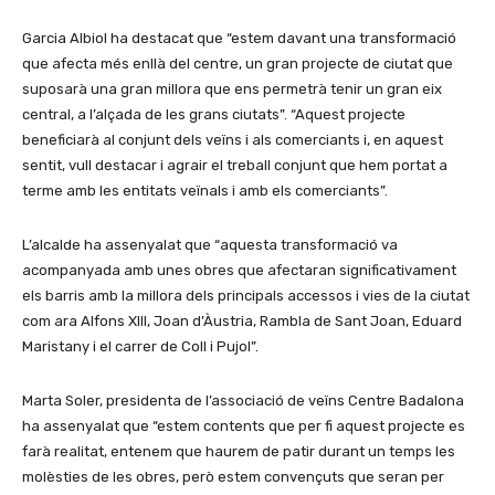
Garcia Albiol ha destacat que “estem davant una transformació
que afecta més enllà del centre, un gran projecte de ciutat que
suposarà una gran millora que ens permetrà tenir un gran eix
central, a l’alçada de les grans ciutats”. “Aquest projecte
beneficiarà al conjunt dels veïns i als comerciants i, en aquest
sentit, vull destacar i agrair el treball conjunt que hem portat a
terme amb les entitats veïnals i amb els comerciants”.
L’alcalde ha assenyalat que “aquesta transformació va
acompanyada amb unes obres que afectaran significativament
els barris amb la millora dels principals accessos i vies de la ciutat
com ara Alfons XIII, Joan d’Àustria, Rambla de Sant Joan, Eduard
Maristany i el carrer de Coll i Pujol”.
Marta Soler, presidenta de l’associació de veïns Centre Badalona
ha assenyalat que “estem contents que per fi aquest projecte es
farà realitat, entenem que haurem de patir durant un temps les
molèsties de les obres, però estem convençuts que seran per