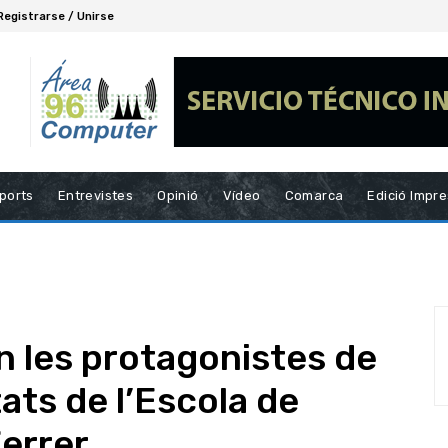
Registrarse / Unirse
ports
Entrevistes
Opinió
Vídeo
Comarca
Edició Impr
n les protagonistes de
tats de l’Escola de
errer