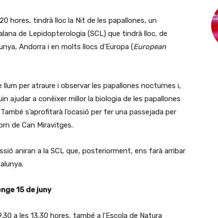
20 hores, tindrà lloc la Nit de les papallones, un
lana de Lepidopterologia (SCL) que tindrà lloc, de
lunya, Andorra i en molts llocs d’Europa (
European
e llum per atraure i observar les papallones nocturnes i,
uin ajudar a conèixer millor la biologia de les papallones
 També s’aprofitarà l’ocasió per fer una passejada per
torn de Can Miravitges.
ssió aniran a la SCL que, posteriorment, ens farà arribar
talunya.
nge 15 de juny
9.30 a les 13.30 hores, també a l’Escola de Natura