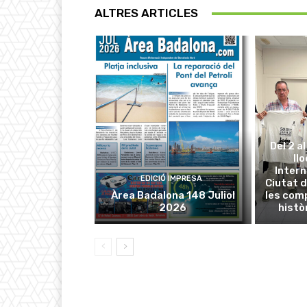
ALTRES ARTICLES
Del 2 a
ll
Intern
EDICIÓ IMPRESA
Ciutat d
Àrea Badalona 148 Juliol
les com
2026
histò