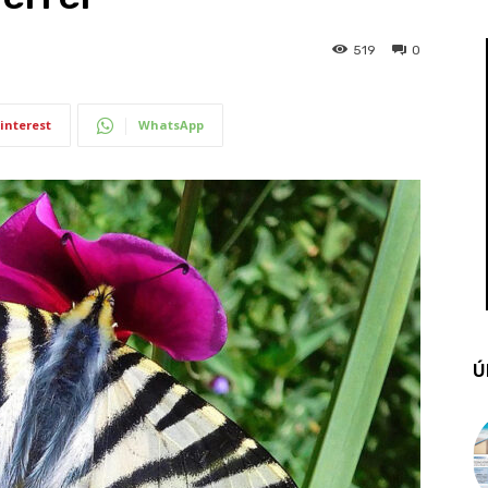
519
0
interest
WhatsApp
Ú