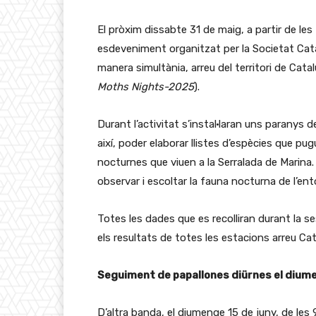
El pròxim dissabte 31 de maig, a partir de les 
esdeveniment organitzat per la Societat Cata
manera simultània, arreu del territori de Cata
Moths Nights-2025
).
Durant l’activitat s’instal·laran uns paranys d
així, poder elaborar llistes d’espècies que pug
nocturnes que viuen a la Serralada de Marina.
observar i escoltar la fauna nocturna de l’en
Totes les dades que es recolliran durant la se
els resultats de totes les estacions arreu Ca
Seguiment de papallones diürnes el diume
D’altra banda, el diumenge 15 de juny, de les 