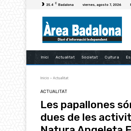
C
25.4
Badalona
viernes, agosto 7, 2026
Inici
Actualitat
Societat
Cultura
Es
Inicio
Actualitat
ACTUALITAT
Les papallones só
dues de les activi
Natura Angeleta F