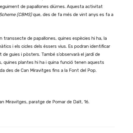
 seguiment de papallones diürnes. Aquesta activitat
g Scheme (CBMS)
que, des de fa més de vint anys es fa a
n transsecte de papallones, quines espècies hi ha, la
màtics i els cicles dels éssers vius. Es podran identificar
t de guies i pòsters. També s’observarà el jardí de
s, quines plantes hi ha i quina funció tenen aquests
ada des de Can Miravitges fins a la Font del Pop.
an Miravitges, paratge de Pomar de Dalt, 16.