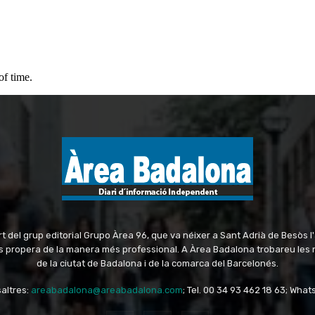
 del grup editorial Grupo Àrea 96, que va néixer a Sant Adrià de Besòs l
més propera de la manera més professional. A Àrea Badalona trobareu les
de la ciutat de Badalona i de la comarca del Barcelonés.
altres:
areabadalona@areabadalona.com
; Tel. 00 34 93 462 18 63; Wha