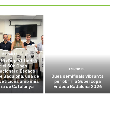
ESPORTS
l 10 d’agost tindrà
oc el 50è Open
ESPORTS
acional d’Escacs
e Badalona, una de
Dues semifinals vibrants
peticions amb més
per obrir la Supercopa
ria de Catalunya
Endesa Badalona 2026