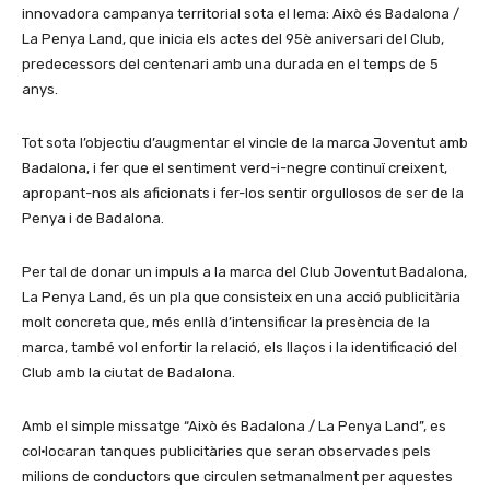
innovadora campanya territorial sota el lema: Això és Badalona /
La Penya Land, que inicia els actes del 95è aniversari del Club,
predecessors del centenari amb una durada en el temps de 5
anys.
Tot sota l’objectiu d’augmentar el vincle de la marca Joventut amb
Badalona, i fer que el sentiment verd-i-negre continuï creixent,
apropant-nos als aficionats i fer-los sentir orgullosos de ser de la
Penya i de Badalona.
Per tal de donar un impuls a la marca del Club Joventut Badalona,
La Penya Land, és un pla que consisteix en una acció publicitària
molt concreta que, més enllà d’intensificar la presència de la
marca, també vol enfortir la relació, els llaços i la identificació del
Club amb la ciutat de Badalona.
Amb el simple missatge “Això és Badalona / La Penya Land”, es
col·locaran tanques publicitàries que seran observades pels
milions de conductors que circulen setmanalment per aquestes