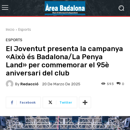
Inicio
Esports
ESPORTS
El Joventut presenta la campanya
«Això és Badalona/La Penya
Land» per commemorar el 95è
aniversari del club
By
Redacció
593
0
20 De Marzo De 2025
Facebook
Twitter