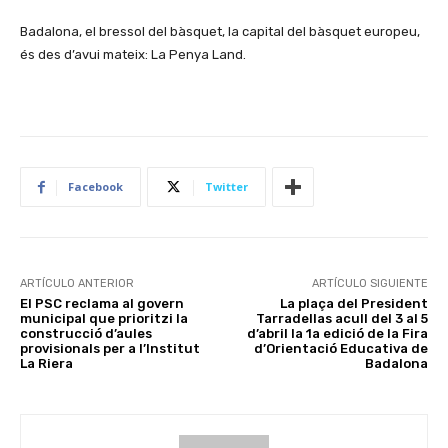
Badalona, el bressol del bàsquet, la capital del bàsquet europeu,
és des d’avui mateix: La Penya Land.
Facebook
Twitter
ARTÍCULO ANTERIOR
ARTÍCULO SIGUIENTE
El PSC reclama al govern
La plaça del President
municipal que prioritzi la
Tarradellas acull del 3 al 5
construcció d’aules
d’abril la 1a edició de la Fira
provisionals per a l’Institut
d’Orientació Educativa de
La Riera
Badalona