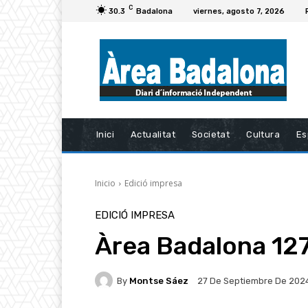
C
30.3
Badalona
viernes, agosto 7, 2026
Inici
Actualitat
Societat
Cultura
Es
Inicio
Edició impresa
EDICIÓ IMPRESA
Àrea Badalona 12
By
Montse Sáez
27 De Septiembre De 202