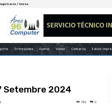
Registrarse / Unirse
ports
Entrevistes
Opinió
Vídeo
Comarca
Edició Impr
7 Setembre 2024
782
0
4