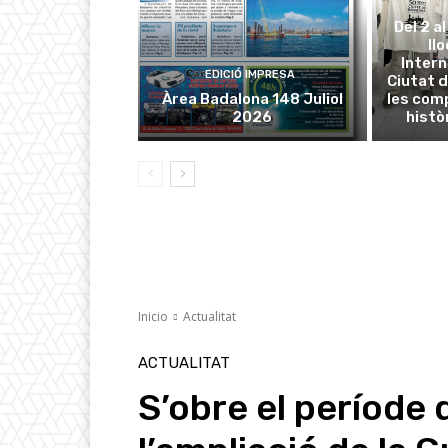
Del 2 a
ll
Intern
EDICIÓ IMPRESA
Ciutat d
Àrea Badalona 148 Juliol
les com
2026
histò