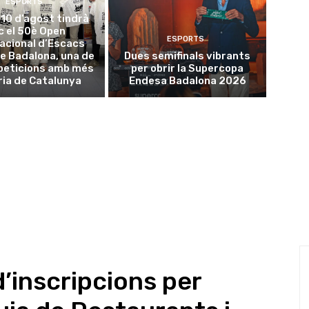
ESPORTS
l 10 d’agost tindrà
oc el 50è Open
ESPORTS
acional d’Escacs
e Badalona, una de
Dues semifinals vibrants
peticions amb més
per obrir la Supercopa
ria de Catalunya
Endesa Badalona 2026