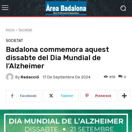
Inicio
Societat
SOCIETAT
Badalona commemora aquest
dissabte del Dia Mundial de
l’Alzheimer
By
Redacció
818
0
17 De Septiembre De 2024
Facebook
Twitter
Pinterest