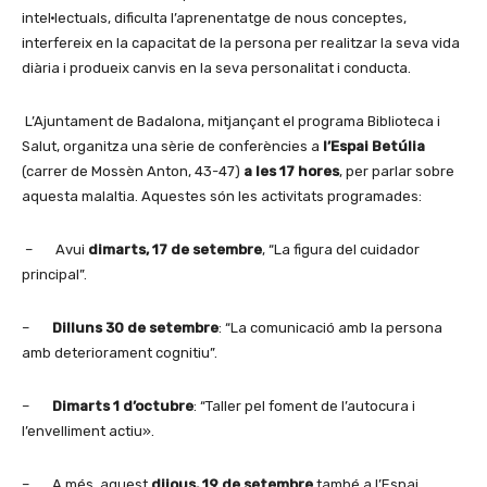
intel·lectuals, dificulta l’aprenentatge de nous conceptes,
interfereix en la capacitat de la persona per realitzar la seva vida
diària i produeix canvis en la seva personalitat i conducta.
L’Ajuntament de Badalona, mitjançant el programa Biblioteca i
Salut, organitza una sèrie de conferències a
l’Espai Betúlia
(carrer de Mossèn Anton, 43-47)
a les 17 hores
, per parlar sobre
aquesta malaltia. Aquestes són les activitats programades:
– Avui
dimarts, 17 de setembre
, “La figura del cuidador
principal”.
–
Dilluns 30 de setembre
: “La comunicació amb la persona
amb deteriorament cognitiu”.
–
Dimarts 1 d’octubre
: “Taller pel foment de l’autocura i
l’envelliment actiu».
– A més, aquest
dijous, 19 de setembre
també a l’Espai