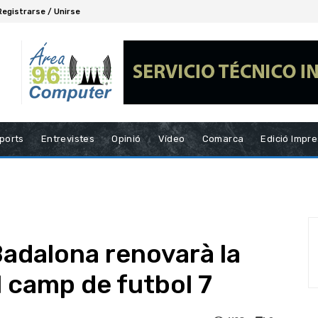
Registrarse / Unirse
ports
Entrevistes
Opinió
Vídeo
Comarca
Edició Impr
adalona renovarà la
el camp de futbol 7