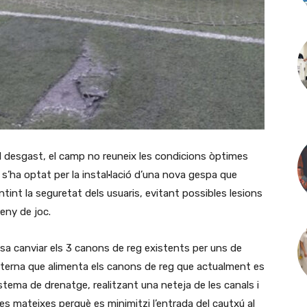
 i del desgast, el camp no reuneix les condicions òptimes
ò s’ha optat per la instal·lació d’una nova gespa que
tint la seguretat dels usuaris, evitant possibles lesions
rreny de joc.
osa canviar els 3 canons de reg existents per uns de
sterna que alimenta els canons de reg que actualment es
stema de drenatge, realitzant una neteja de les canals i
e les mateixes perquè es minimitzi l’entrada del cautxú al