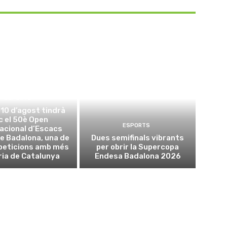
ESPORTS
l 10 d’agost tindrà
oc el 50è Open
ESPORTS
acional d’Escacs
e Badalona, una de
Dues semifinals vibrants
peticions amb més
per obrir la Supercopa
ria de Catalunya
Endesa Badalona 2026