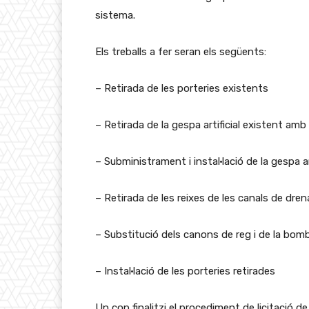
sistema.
Els treballs a fer seran els següents:
– Retirada de les porteries existents
– Retirada de la gespa artificial existent am
– Subministrament i instal·lació de la gespa a
– Retirada de les reixes de les canals de dren
– Substitució dels canons de reg i de la bo
– Instal·lació de les porteries retirades
Un cop finalitzi el procediment de licitació de