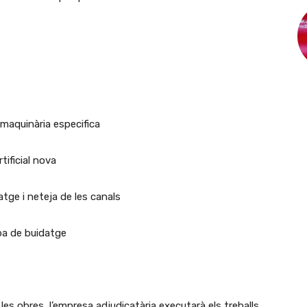
b maquinària especifica
rtificial nova
atge i neteja de les canals
mba de buidatge
 les obres, l’empresa adjudicatària executarà els treballs