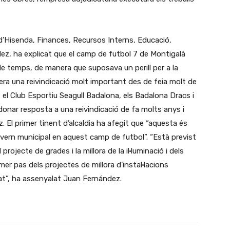
it d’Hisenda, Finances, Recursos Interns, Educació,
ez, ha explicat que el camp de futbol 7 de Montigalà
e temps, de manera que suposava un perill per a la
 era una reivindicació molt important des de feia molt de
 el Club Esportiu Seagull Badalona, els Badalona Dracs i
donar resposta a una reivindicació de fa molts anys i
. El primer tinent d’alcaldia ha afegit que “aquesta és
overn municipal en aquest camp de futbol”. “Està previst
rojecte de grades i la millora de la il·luminació i dels
mer pas dels projectes de millora d’instal·lacions
dat”, ha assenyalat Juan Fernández.