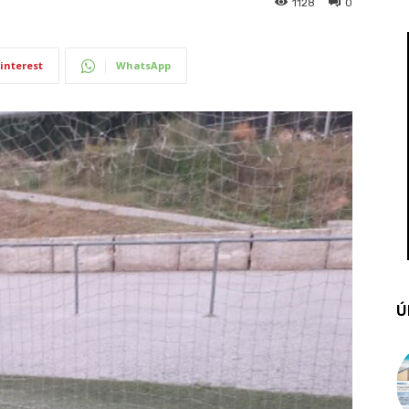
1128
0
interest
WhatsApp
Ú