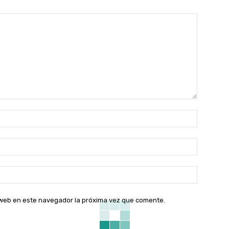
Nombre:
Correo
electróni
Sitio
web:
o web en este navegador la próxima vez que comente.