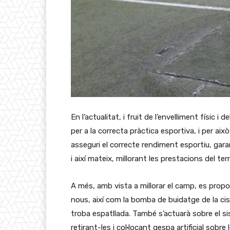
En l’actualitat, i fruit de l’envelliment físic
per a la correcta pràctica esportiva, i per aix
asseguri el correcte rendiment esportiu, garan
i així mateix, millorant les prestacions del te
A més, amb vista a millorar el camp, es prop
nous, així com la bomba de buidatge de la ci
troba espatllada. També s’actuarà sobre el si
retirant-les i col·locant gespa artificial sobr