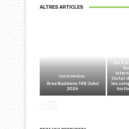
ALTRES ARTICLES
Del 2 a
ll
Intern
EDICIÓ IMPRESA
Ciutat d
Àrea Badalona 148 Juliol
les com
2026
histò