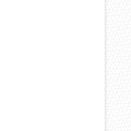
*
co:*