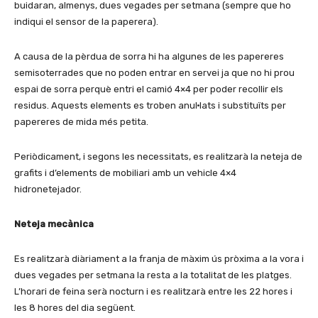
buidaran, almenys, dues vegades per setmana (sempre que ho
indiqui el sensor de la paperera).
A causa de la pèrdua de sorra hi ha algunes de les papereres
semisoterrades que no poden entrar en servei ja que no hi prou
espai de sorra perquè entri el camió 4×4 per poder recollir els
residus. Aquests elements es troben anul·lats i substituïts per
papereres de mida més petita.
Periòdicament, i segons les necessitats, es realitzarà la neteja de
grafits i d’elements de mobiliari amb un vehicle 4×4
hidronetejador.
Neteja mecànica
Es realitzarà diàriament a la franja de màxim ús pròxima a la vora i
dues vegades per setmana la resta a la totalitat de les platges.
L’horari de feina serà nocturn i es realitzarà entre les 22 hores i
les 8 hores del dia següent.