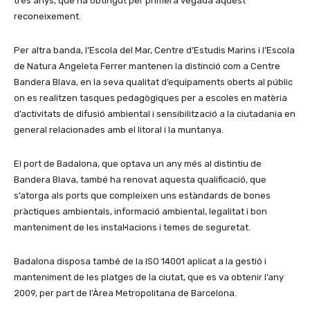
tres anys, que ha obtingut per primera vegada aquest
reconeixement.
Per altra banda, l’Escola del Mar, Centre d’Estudis Marins i l’Escola
de Natura Angeleta Ferrer mantenen la distinció com a Centre
Bandera Blava, en la seva qualitat d’equipaments oberts al públic
on es realitzen tasques pedagògiques per a escoles en matèria
d’activitats de difusió ambiental i sensibilització a la ciutadania en
general relacionades amb el litoral i la muntanya.
El port de Badalona, que optava un any més al distintiu de
Bandera Blava, també ha renovat aquesta qualificació, que
s’atorga als ports que compleixen uns estàndards de bones
pràctiques ambientals, informació ambiental, legalitat i bon
manteniment de les instal·lacions i temes de seguretat.
Badalona disposa també de la ISO 14001 aplicat a la gestió i
manteniment de les platges de la ciutat, que es va obtenir l’any
2009, per part de l’Àrea Metropolitana de Barcelona.