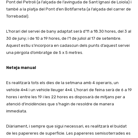
Pont del Petroli (a l’alçada de l’avinguda de Sant Ignasi de Loiola) i
també a la platja del Pont d’en Botifarreta (a l’alçada del carrer de
Torrebadal).
L’horari del servei de bany adaptat serà d’11 a 18.30 hores, del 3 al
30 de juny; i de 10 a 19 hores, de l’1 de juliol al 17 de setembre.
Aquest estiu s’incorpora en cadascun dels punts d’aquest servei
una pèrgola d’ombratge de 5 x 5 metres.
Neteja manual
Es realitzarà tots els dies de la setmana amb 4 operaris, un
vehicle 4×4 i un vehicle lleuger 4×4. L’horari de feina serà de 6 a 19
hores i entre les 19 i les 22 hores es disposarà de mitjans per a
atenció d’incidències que s’hagin de resoldre de manera
immediata.
Diàriament, i sempre que sigui necessari, es realitzarà el buidat
de les papereres de superfície. Les papereres semisoterrades es