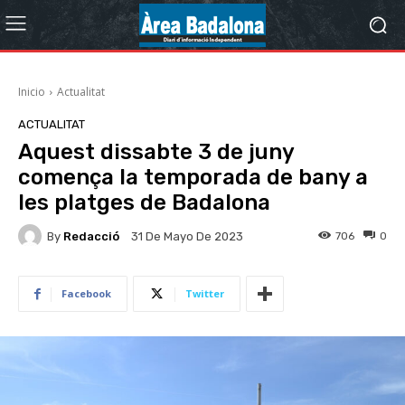
Inicio
Actualitat
ACTUALITAT
Aquest dissabte 3 de juny
comença la temporada de bany a
les platges de Badalona
By
Redacció
706
0
31 De Mayo De 2023
Facebook
Twitter