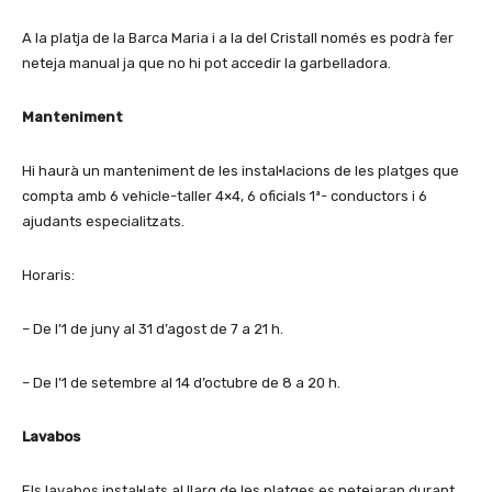
A la platja de la Barca Maria i a la del Cristall només es podrà fer
neteja manual ja que no hi pot accedir la garbelladora.
Manteniment
Hi haurà un manteniment de les instal·lacions de les platges que
compta amb 6 vehicle-taller 4×4, 6 oficials 1ª- conductors i 6
ajudants especialitzats.
Horaris:
– De l’1 de juny al 31 d’agost de 7 a 21 h.
– De l’1 de setembre al 14 d’octubre de 8 a 20 h.
Lavabos
Els lavabos instal·lats al llarg de les platges es netejaran durant