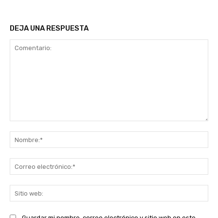
DEJA UNA RESPUESTA
Comentario:
No
Co
ele
Sit
we
Guardar mi nombre, correo electrónico y sitio web en este