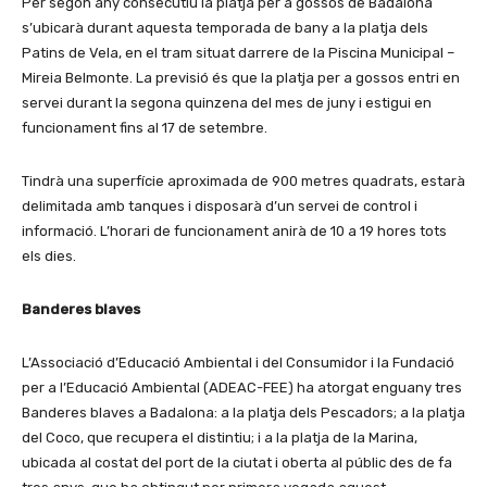
Per segon any consecutiu la platja per a gossos de Badalona
s’ubicarà durant aquesta temporada de bany a la platja dels
Patins de Vela, en el tram situat darrere de la Piscina Municipal –
Mireia Belmonte. La previsió és que la platja per a gossos entri en
servei durant la segona quinzena del mes de juny i estigui en
funcionament fins al 17 de setembre.
Tindrà una superfície aproximada de 900 metres quadrats, estarà
delimitada amb tanques i disposarà d’un servei de control i
informació. L’horari de funcionament anirà de 10 a 19 hores tots
els dies.
Banderes blaves
L’Associació d’Educació Ambiental i del Consumidor i la Fundació
per a l’Educació Ambiental (ADEAC-FEE) ha atorgat enguany tres
Banderes blaves a Badalona: a la platja dels Pescadors; a la platja
del Coco, que recupera el distintiu; i a la platja de la Marina,
ubicada al costat del port de la ciutat i oberta al públic des de fa