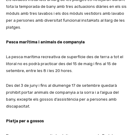
tota la temporada de bany amb tres actuacions diàries en els sis
mòduls amb tres lavabos i els dos mòduls vestidors amb lavabo
per a persones amb diversitat funcional instal·lats al llarg de les
platges.
Pesca marítima i animals de companyia
La pesca marítima recreativa de superfície des de terra a tot el
litoral no es podrà practicar des del 15 de maig i fins al 15 de
setembre, entre les 8 i les 20 hores.
Des del 3 de juny i fins al diumenge 17 de setembre quedarà
prohibit portar animals de companyia a la sorra i a l’aigua del
bany, excepte els gossos d’assistència per a persones amb
discapacitat.
Platja per a gossos