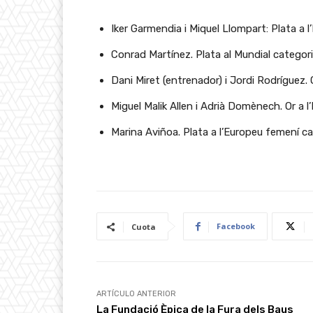
Iker Garmendia i Miquel Llompart: Plata a 
Conrad Martínez. Plata al Mundial categor
Dani Miret (entrenador) i Jordi Rodríguez.
Miguel Malik Allen i Adrià Domènech. Or a
Marina Aviñoa. Plata a l’Europeu femení c
Facebook
Cuota
ARTÍCULO ANTERIOR
La Fundació Èpica de la Fura dels Baus