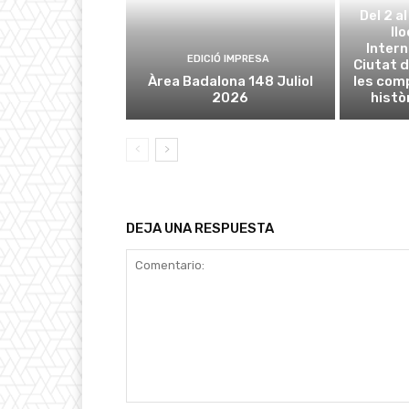
Del 2 a
ll
Intern
EDICIÓ IMPRESA
Ciutat d
Àrea Badalona 148 Juliol
les com
2026
histò
DEJA UNA RESPUESTA