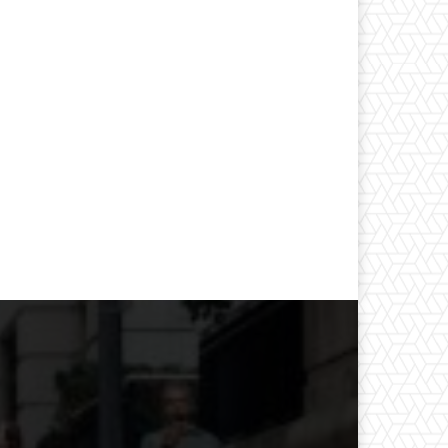
*
co:*