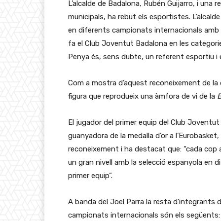
L’alcalde de Badalona, Rubén Guijarro, i una r
municipals, ha rebut els esportistes. L’alcald
en diferents campionats internacionals amb l
fa el Club Joventut Badalona en les categorie
Penya és, sens dubte, un referent esportiu i e
Com a mostra d’aquest reconeixement de la ci
figura que reprodueix una àmfora de vi de la
B
El jugador del primer equip del Club Joventut
guanyadora de la medalla d’or a l’Eurobasket,
reconeixement i ha destacat que: “cada cop
un gran nivell amb la selecció espanyola en di
primer equip”.
A banda del Joel Parra la resta d’integrants
campionats internacionals són els següents