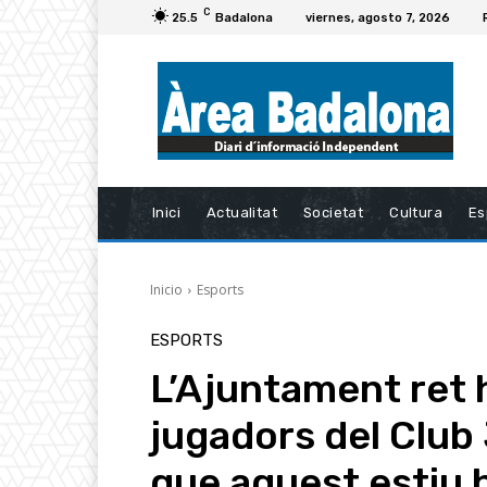
C
25.5
Badalona
viernes, agosto 7, 2026
Inici
Actualitat
Societat
Cultura
Es
Inicio
Esports
ESPORTS
L’Ajuntament ret
jugadors del Club
que aquest estiu 