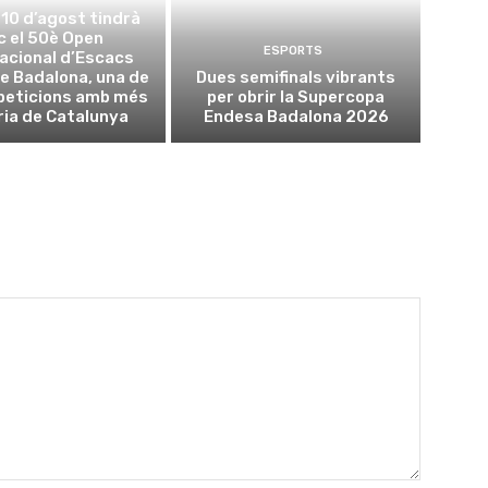
l 10 d’agost tindrà
oc el 50è Open
ESPORTS
acional d’Escacs
e Badalona, una de
Dues semifinals vibrants
peticions amb més
per obrir la Supercopa
ria de Catalunya
Endesa Badalona 2026