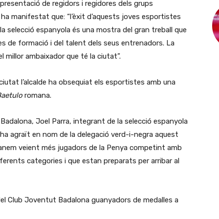
epresentació de regidors i regidores dels grups
e ha manifestat que: “l’èxit d’aquests joves esportistes
a selecció espanyola és una mostra del gran treball que
s de formació i del talent dels seus entrenadors. La
l millor ambaixador que té la ciutat”.
utat l’alcalde ha obsequiat els esportistes amb una
aetulo
romana.
 Badalona, Joel Parra, integrant de la selecció espanyola
 ha agraït en nom de la delegació verd-i-negra aquest
 anem veient més jugadors de la Penya competint amb
ferents categories i que estan preparats per arribar al
 del Club Joventut Badalona guanyadors de medalles a
: