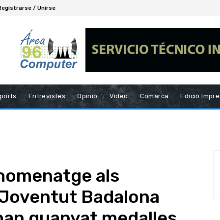
Registrarse / Unirse
ports
Entrevistes
Opinió
Vídeo
Comarca
Edició Impr
 homenatge als
 Joventut Badalona
han guanyat medalles