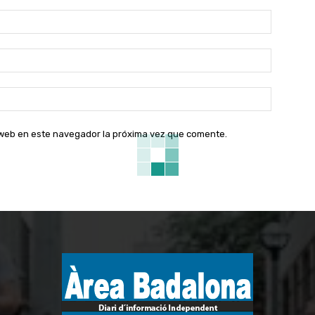
Nombre:
Correo
electróni
Sitio
web:
o web en este navegador la próxima vez que comente.