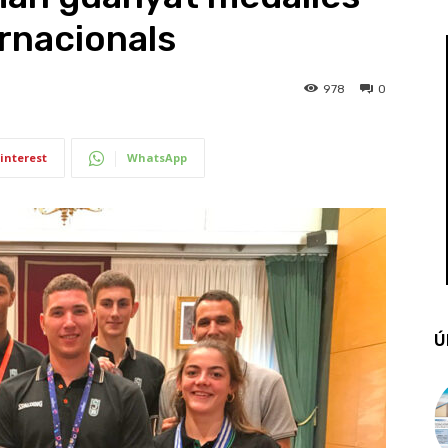
ernacionals
978
0
interest
WhatsApp
Ú