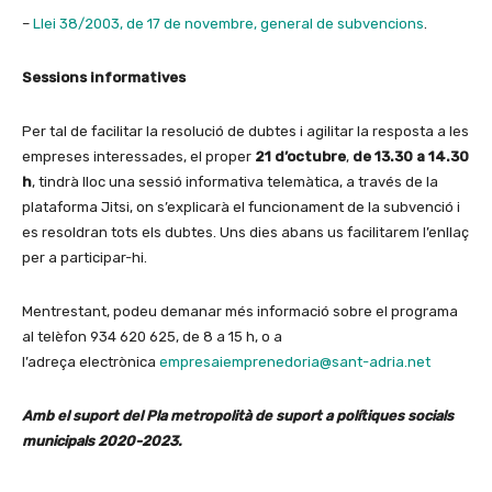
–
Llei 38/2003, de 17 de novembre, general de subvencions
.
Sessions informatives
Per tal de facilitar la resolució de dubtes i agilitar la resposta a les
empreses interessades, el proper
21 d’octubre
,
de 13.30 a 14.30
h
, tindrà lloc una sessió informativa telemàtica, a través de la
plataforma Jitsi, on s’explicarà el funcionament de la subvenció i
es resoldran tots els dubtes. Uns dies abans us facilitarem l’enllaç
per a participar-hi.
Mentrestant, podeu demanar més informació sobre el programa
al telèfon 934 620 625, de 8 a 15 h, o a
l’adreça electrònica
empresaiemprenedoria@sant-adria.net
Amb el suport del Pla metropolità de suport a polítiques socials
municipals 2020-2023.