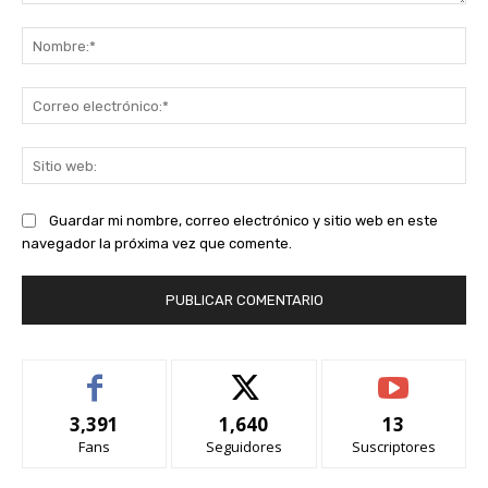
Comentario:
No
Co
ele
Sit
we
Guardar mi nombre, correo electrónico y sitio web en este
navegador la próxima vez que comente.
3,391
1,640
13
Fans
Seguidores
Suscriptores