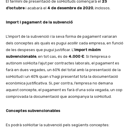
El termini de presentació de sol·licituds començarà el
23
d’octubre
i acabarà el
4 de desembre de 2020
, inclosos.
Import i pagament de la subvenció
L’import de la subvenció i la seva forma de pagament variaran
dels conceptes als quals es pugui acollir cada empresa, en funció
de les despeses que pugui justificar. L’
import màxim
subvencionable
, en tot cas, és de
4.000 €
. Si l’empresa o
autònom sol·licita l’ajut per contractes laborals, el pagament es
farà en dues vegades, un 60% del total amb la presentació de la
sol·licitud i un 40% quan s’hagi presentat tota la documentació
econòmica justificativa. Si, per contra, l’empresa no demana
aquest concepte, el pagament es farà d’una sola vegada, un cop
comprovada la documentació que acompanya la sol·licitud.
Conceptes subvencionables
Es podrà sol·licitar la subvenció pels següents conceptes: