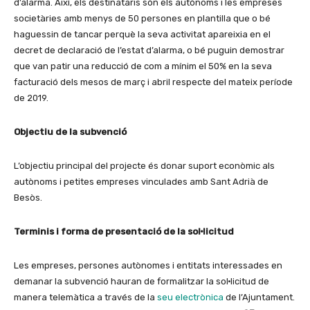
d’alarma. Així, els destinataris són els autònoms i les empreses
societàries amb menys de 50 persones en plantilla que o bé
haguessin de tancar perquè la seva activitat apareixia en el
decret de declaració de l’estat d’alarma, o bé puguin demostrar
que van patir una reducció de com a mínim el 50% en la seva
facturació dels mesos de març i abril respecte del mateix període
de 2019.
Objectiu de la subvenció
L’objectiu principal del projecte és donar suport econòmic als
autònoms i petites empreses vinculades amb Sant Adrià de
Besòs.
Terminis i forma de presentació de la sol·licitud
Les empreses, persones autònomes i entitats interessades en
demanar la subvenció hauran de formalitzar la sol·licitud de
manera telemàtica a través de la
seu electrònica
de l’Ajuntament.