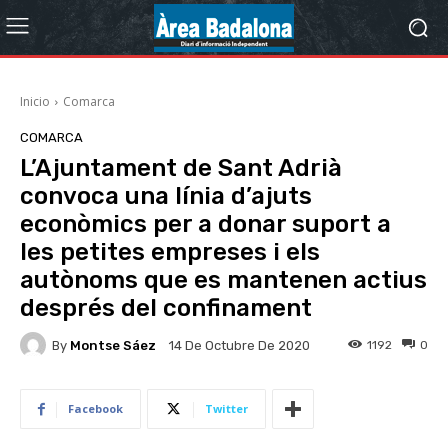
Inicio
Comarca
COMARCA
L’Ajuntament de Sant Adrià
convoca una línia d’ajuts
econòmics per a donar suport a
les petites empreses i els
autònoms que es mantenen actius
després del confinament
By
Montse Sáez
1192
0
14 De Octubre De 2020
Facebook
Twitter