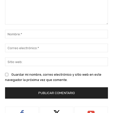
Comentario:
No
Co
ele
Sit
we
Guardar mi nombre, correo electrónico y sitio web en este
navegador la próxima vez que comente.