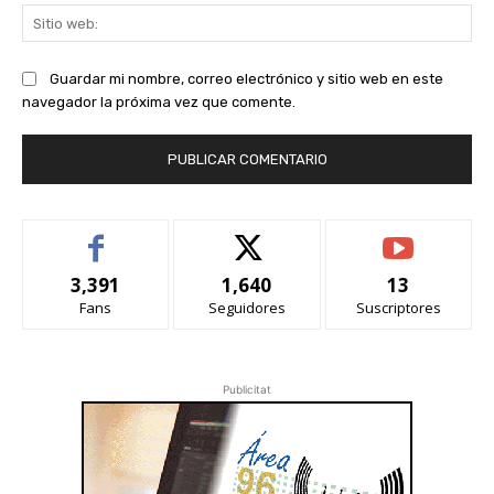
Sit
we
Guardar mi nombre, correo electrónico y sitio web en este
navegador la próxima vez que comente.
3,391
1,640
13
Fans
Seguidores
Suscriptores
Publicitat