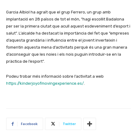
Garcia Albiol ha agraït que el grup Ferrero, un grup amb
implantació en 28 països de tot el món, “hagi escollit Badalona
per ser la primera ciutat que acull aquest esdeveniment d’esport i
salut”. L’alcalde ha destacat la importància del fet que “empreses
d’aquesta grandària i influència entre el jovent inverteixin i
fomentin aquesta mena d’activitats perquè és una gran manera
d’aconseguir que les noies i els nois puguin introduir-se en la
pràctica de l’esport”.
Podeu trobar més informació sobre l’activitat a web
https://kinderjoyofmovingexperience.es/
.
Facebook
Twitter