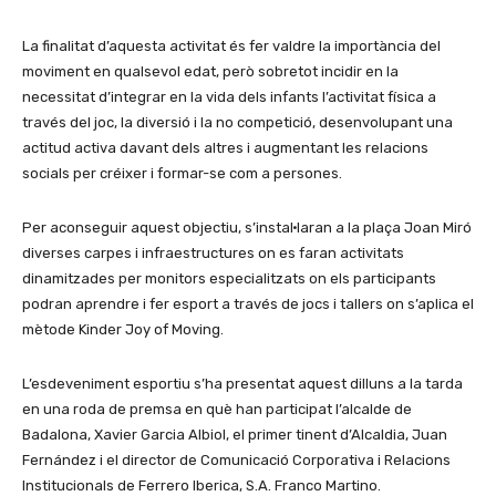
La finalitat d’aquesta activitat és fer valdre la importància del
moviment en qualsevol edat, però sobretot incidir en la
necessitat d’integrar en la vida dels infants l’activitat física a
través del joc, la diversió i la no competició, desenvolupant una
actitud activa davant dels altres i augmentant les relacions
socials per créixer i formar-se com a persones.
Per aconseguir aquest objectiu, s’instal·laran a la plaça Joan Miró
diverses carpes i infraestructures on es faran activitats
dinamitzades per monitors especialitzats on els participants
podran aprendre i fer esport a través de jocs i tallers on s’aplica el
mètode Kinder Joy of Moving.
L’esdeveniment esportiu s’ha presentat aquest dilluns a la tarda
en una roda de premsa en què han participat l’alcalde de
Badalona, Xavier Garcia Albiol, el primer tinent d’Alcaldia, Juan
Fernández i el director de Comunicació Corporativa i Relacions
Institucionals de Ferrero Iberica, S.A. Franco Martino.