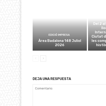
Del 2 a
ll
Intern
EDICIÓ IMPRESA
Ciutat d
Àrea Badalona 148 Juliol
les com
2026
histò
DEJA UNA RESPUESTA