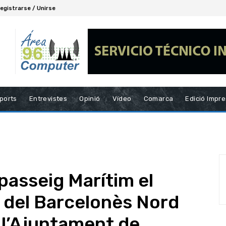
egistrarse / Unirse
ports
Entrevistes
Opinió
Vídeo
Comarca
Edició Impr
 passeig Marítim el
” del Barcelonès Nord
e l’Ajuntament de