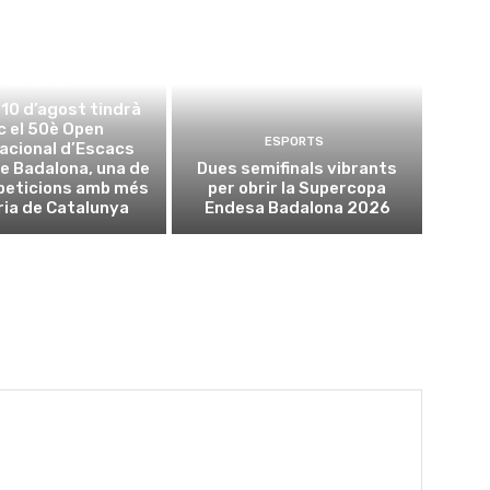
ESPORTS
l 10 d’agost tindrà
oc el 50è Open
ESPORTS
acional d’Escacs
e Badalona, una de
Dues semifinals vibrants
peticions amb més
per obrir la Supercopa
ria de Catalunya
Endesa Badalona 2026