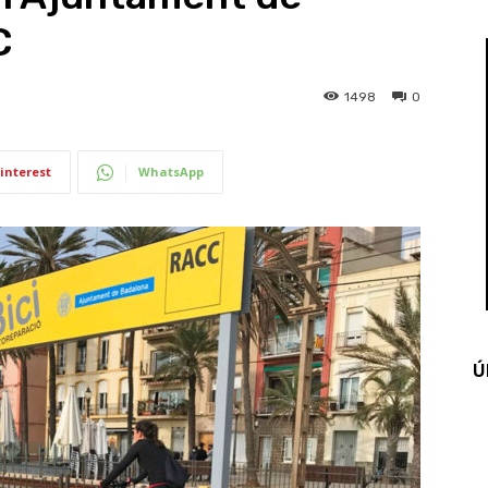
C
1498
0
interest
WhatsApp
Ú