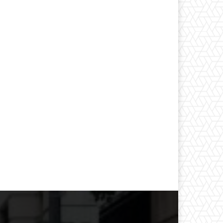
*
co:*