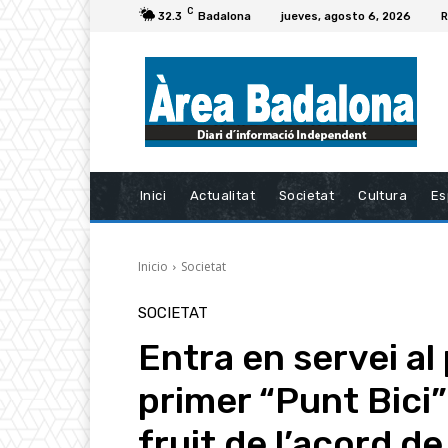
C
32.3
Badalona
jueves, agosto 6, 2026
R
Inici
Actualitat
Societat
Cultura
Es
Inicio
Societat
SOCIETAT
Entra en servei al
primer “Punt Bici
fruit de l’acord d