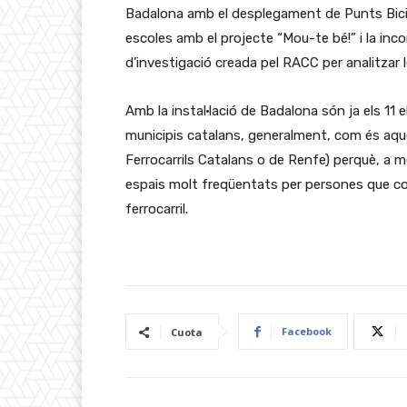
Badalona amb el desplegament de Punts Bici; 
escoles amb el projecte “Mou-te bé!” i la incor
d’investigació creada pel RACC per analitzar 
Amb la instal·lació de Badalona són ja els 11
municipis catalans, generalment, com és aque
Ferrocarrils Catalans o de Renfe) perquè, a més
espais molt freqüentats per persones que com
ferrocarril.
Facebook
Cuota