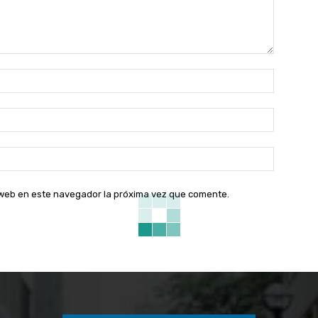
Nombre:
Correo
electróni
Sitio
web:
o web en este navegador la próxima vez que comente.