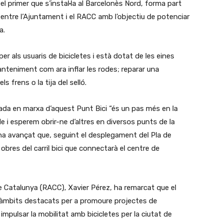
el primer que s’instal·la al Barcelonès Nord, forma part
 entre l’Ajuntament i el RACC amb l’objectiu de potenciar
a.
er als usuaris de bicicletes i està dotat de les eines
anteniment com ara inflar les rodes; reparar una
ls frens o la tija del selló.
ada en marxa d’aquest Punt Bici “és un pas més en la
e i esperem obrir-ne d’altres en diversos punts de la
l ha avançat que, seguint el desplegament del Pla de
bres del carril bici que connectarà el centre de
de Catalunya (RACC), Xavier Pérez, ha remarcat que el
s àmbits destacats per a promoure projectes de
 impulsar la mobilitat amb bicicletes per la ciutat de