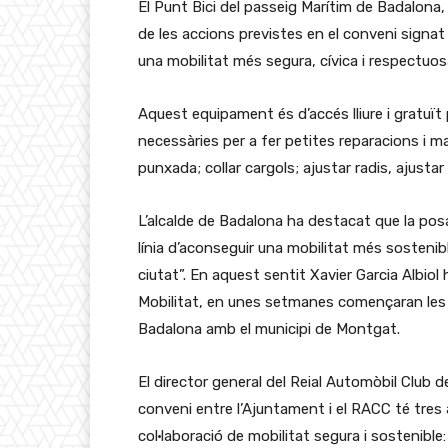
El Punt Bici del passeig Marítim de Badalona, 
de les accions previstes en el conveni signat
una mobilitat més segura, cívica i respectuos
Aquest equipament és d’accés lliure i gratuït p
necessàries per a fer petites reparacions i m
punxada; collar cargols; ajustar radis, ajustar e
L’alcalde de Badalona ha destacat que la pos
línia d’aconseguir una mobilitat més sostenibl
ciutat”. En aquest sentit Xavier Garcia Albio
Mobilitat, en unes setmanes començaran les o
Badalona amb el municipi de Montgat.
El director general del Reial Automòbil Club 
conveni entre l’Ajuntament i el RACC té tre
col·laboració de mobilitat segura i sostenible: