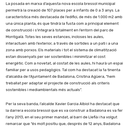
La posada en marxa d’aquesta nova escola bressol municipal
permetrà la creació de 107 places per a infants de 0 a 3 anys. La
característica més destacada de l’edifici, de més de 1.000 m2 amb
una única planta, és que tindrà la fusta com a principal element
de construcció i s’integrarà totalment en l’entorn del parc de
Montigalà. Totes les seves estances, incloses les aules,
interactuen amb l’exterior, a través de sortides a un pati i a una
zona amb porxos. Els materials i tot el sistema de climatització
estan dissenyats per ser sostenibles i minimitzar el cost
energètic. Com a novetat, al costat de les aules, hi haurà un espai
familiar per a usos pedagògics. Tal com ha destacat la 1a tinenta
d’alcaldia de l’Ajuntament de Badalona, Cristina Agüera, “hem
treballat per adaptar el projecte de construcció als criteris
sostenibles i mediambientals més actuals”.
Per la seva banda, l’alcalde Xavier Garcia Albiol ha destacat que
la darrera escola bressol que es va construir a Badalona es va fer
l’any 2013, en el seu primer mandat, al barri de Llefià i ha volgut
remarcar que “és molt positiu que, després de 12 anys, Badalona