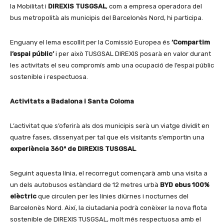
la Mobilitat i
DIREXIS TUSGSAL
, com a empresa operadora del
bus metropolità als municipis del Barcelonès Nord, hi participa.
Enguany el lema escollit per la Comissió Europea és
‘Compartim
l’espai públic’
i per això TUSGSAL DIREXIS posarà en valor durant
les activitats el seu compromís amb una ocupació de l’espai públic
sostenible i respectuosa.
Activitats a Badalona i Santa Coloma
L’activitat que s’oferirà als dos municipis serà un viatge dividit en
quatre fases, dissenyat per tal que els visitants s’emportin una
experiència 360º de DIREXIS TUSGSAL
.
Seguint aquesta línia, el recorregut començarà amb una visita a
un dels autobusos estàndard de 12 metres urbà
BYD ebus 100%
elèctric
que circulen per les línies diürnes i nocturnes del
Barcelonès Nord. Així, la ciutadania podrà conèixer la nova flota
sostenible de DIREXIS TUSGSAL, molt més respectuosa amb el