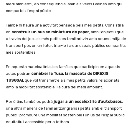
medi ambient i, en conseqüència, amb els veïns i veïnes amb qui
comparteix l’espai públic.
També hi haurà una activitat pensada pels més petits. Consistirà
en
construir un bus en miniatura de paper
, amb l’objectiu que,
a través del joc, els més petits es familiaritzin amb aquest mitjà de
transport per, en un futur, triar-lo i crear espais públics compartits
més sostenibles.
En aquesta mateixa línia, les famílies que participin en aquests
actes podran
conèixer la Tusa, la mascota de DIREXIS
TUSGSAL
que vol transmetre als més petits valors relacionats
amb la mobilitat sostenible i la cura del medi ambient.
Per últim, també es podrà
jugar a un escalèxtric d’autobusos,
una altra manera de familiaritzar grans i petits amb el transport
públic i promoure una mobilitat sostenible i un ús de l’espai públic
equitatiu i accessible per a tothom.